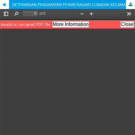
DETERMINAN PENDAPATAN PETANI NAGARI CUBADAK KECAMATAN LIMA KAUM