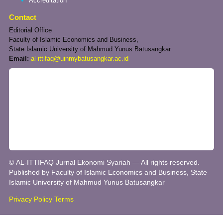
Accreditation
Contact
Editorial Office
Faculty of Islamic Economics and Business,
State Islamic University of Mahmud Yunus Batusangkar
Email:
al-ittifaq@uinmybatusangkar.ac.id
© AL-ITTIFAQ Jurnal Ekonomi Syariah — All rights reserved.
Published by Faculty of Islamic Economics and Business, State
Islamic University of Mahmud Yunus Batusangkar
Privacy Policy
Terms