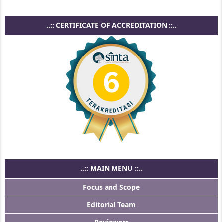
..:: CERTIFICATE OF ACCREDITATION ::..
..:: MAIN MENU ::..
Focus and Scope
Editorial Team
Reviewers