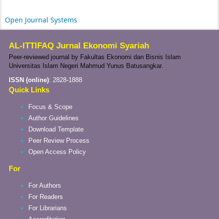
Open Journal Systems
AL-ITTIFAQ Jurnal Ekonomi Syariah
Peer-reviewed journal by Fakultas Ekonomi dan Bisnis Islam
Universitas Islam Negeri Mahmud Yunus Batusangkar.
ISSN (online)
:
2828-1888
Quick Links
Focus & Scope
Author Guidelines
Download Template
Peer Review Process
Open Access Policy
For
For Authors
For Readers
For Librarians