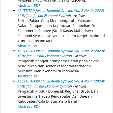
PERSPEKTIF AL-HISBAH INTERNASIONAL
Abstract
PDF
AL-ITTIFAQ Jurnal Ekonomi Syariah Vol. 2 No. 2 (2022):
Al-Ittifaq: Jurnal Ekonomi Syariah
- Articles
Faktor-Faktor Yang Mempengaruhi Konsumen
Dalam Pengambilan Keputusan Pembelian Di
Ecommerce Shopee (Studi Kasus Mahasiswa
Ekonomi Syariah Universitas Islam Negeri Mahmud
Yunus Batusangkar)
Abstract
PDF
AL-ITTIFAQ Jurnal Ekonomi Syariah Vol. 3 No. 2 (2023):
Al-Ittifaq : Jurnal Ekonomi Syariah
- Articles
Pengaruh pengeluaran pemerintah pada sektor
pendidikan dan sektor kesehatan terhadap
pertumbuhan ekonomi di Indonesia
Abstract
PDF
AL-ITTIFAQ Jurnal Ekonomi Syariah Vol. 4 No. 1 (2024):
Al-Ittifaq : Jurnal Ekonomi Syariah
- Articles
Pengaruh Produk Domestik Regional Bruto Dan
Investasi Terhadap Pendapatan Asli Daerah
Kabupaten/Kota Di Sumatera Barat
Abstract
PDF