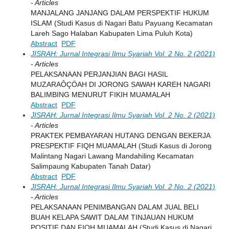
- Articles
MANJALANG JANJANG DALAM PERSPEKTIF HUKUM
ISLAM (Studi Kasus di Nagari Batu Payuang Kecamatan
Lareh Sago Halaban Kabupaten Lima Puluh Kota)
Abstract
PDF
JISRAH: Jurnal Integrasi Ilmu Syariah Vol. 2 No. 2 (2021)
- Articles
PELAKSANAAN PERJANJIAN BAGI HASIL
MUZARAÔÇÖAH DI JORONG SAWAH KAREH NAGARI
BALIMBING MENURUT FIKIH MUAMALAH
Abstract
PDF
JISRAH: Jurnal Integrasi Ilmu Syariah Vol. 2 No. 2 (2021)
- Articles
PRAKTEK PEMBAYARAN HUTANG DENGAN BEKERJA
PRESPEKTIF FIQH MUAMALAH (Studi Kasus di Jorong
Malintang Nagari Lawang Mandahiling Kecamatan
Salimpaung Kabupaten Tanah Datar)
Abstract
PDF
JISRAH: Jurnal Integrasi Ilmu Syariah Vol. 2 No. 2 (2021)
- Articles
PELAKSANAAN PENIMBANGAN DALAM JUAL BELI
BUAH KELAPA SAWIT DALAM TINJAUAN HUKUM
POSITIF DAN FIQH MUAMALAH (Studi Kasus di Nagari