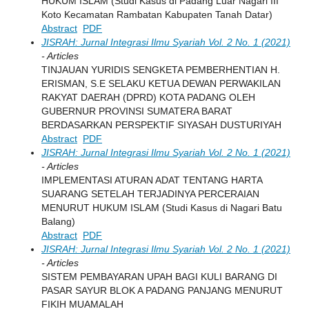
HUKUM ISLAM (Studi Kasus di Padang Luar Nagari III
Koto Kecamatan Rambatan Kabupaten Tanah Datar)
Abstract
PDF
JISRAH: Jurnal Integrasi Ilmu Syariah Vol. 2 No. 1 (2021)
- Articles
TINJAUAN YURIDIS SENGKETA PEMBERHENTIAN H.
ERISMAN, S.E SELAKU KETUA DEWAN PERWAKILAN
RAKYAT DAERAH (DPRD) KOTA PADANG OLEH
GUBERNUR PROVINSI SUMATERA BARAT
BERDASARKAN PERSPEKTIF SIYASAH DUSTURIYAH
Abstract
PDF
JISRAH: Jurnal Integrasi Ilmu Syariah Vol. 2 No. 1 (2021)
- Articles
IMPLEMENTASI ATURAN ADAT TENTANG HARTA
SUARANG SETELAH TERJADINYA PERCERAIAN
MENURUT HUKUM ISLAM (Studi Kasus di Nagari Batu
Balang)
Abstract
PDF
JISRAH: Jurnal Integrasi Ilmu Syariah Vol. 2 No. 1 (2021)
- Articles
SISTEM PEMBAYARAN UPAH BAGI KULI BARANG DI
PASAR SAYUR BLOK A PADANG PANJANG MENURUT
FIKIH MUAMALAH