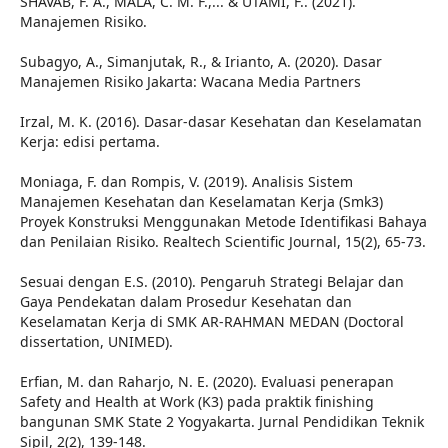
SHAVAB, F. A., MALA, C. M. F.,... & UTAMI, F.. (2021).
Manajemen Risiko.
Subagyo, A., Simanjutak, R., & Irianto, A. (2020). Dasar
Manajemen Risiko Jakarta: Wacana Media Partners
Irzal, M. K. (2016). Dasar-dasar Kesehatan dan Keselamatan
Kerja: edisi pertama.
Moniaga, F. dan Rompis, V. (2019). Analisis Sistem
Manajemen Kesehatan dan Keselamatan Kerja (Smk3)
Proyek Konstruksi Menggunakan Metode Identifikasi Bahaya
dan Penilaian Risiko. Realtech Scientific Journal, 15(2), 65-73.
Sesuai dengan E.S. (2010). Pengaruh Strategi Belajar dan
Gaya Pendekatan dalam Prosedur Kesehatan dan
Keselamatan Kerja di SMK AR-RAHMAN MEDAN (Doctoral
dissertation, UNIMED).
Erfian, M. dan Raharjo, N. E. (2020). Evaluasi penerapan
Safety and Health at Work (K3) pada praktik finishing
bangunan SMK State 2 Yogyakarta. Jurnal Pendidikan Teknik
Sipil, 2(2), 139-148.