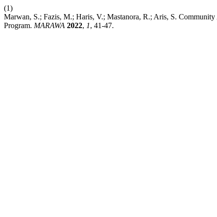
(1)
Marwan, S.; Fazis, M.; Haris, V.; Mastanora, R.; Aris, S. Communit
Program.
MARAWA
2022
,
1
, 41-47.