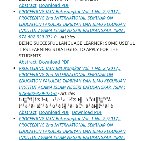
Abstract
Download PDF
PROCEEDING IAIN Batusangkar Vol. 1 No. 2 (2017):
PROCEEDING 2nd INTERNATIONAL SEMINAR ON
EDUCATION FAKULTAS TARBIYAH DAN ILMU KEGURUAN
INSTITUT AGAMA ISLAM NEGERI BATUSANGKAR. ISBN :
978-602-329-071-0
- Articles
BEING SUCCESFUL LANGUAGE LEARNER: SOME USEFUL
TIPS LEARNING STRATEGIES TO APPLY FOR THE
STUDENTS
Abstract
Download PDF
PROCEEDING IAIN Batusangkar Vol. 1 No. 2 (2017):
PROCEEDING 2nd INTERNATIONAL SEMINAR ON
EDUCATION FAKULTAS TARBIYAH DAN ILMU KEGURUAN
INSTITUT AGAMA ISLAM NEGERI BATUSANGKAR. ISBN :
978-602-329-071-0
- Articles
Ï»Ï▒ÏºÏ│Ï® Ï¬Ï¡┘ä┘è┘ä┘èÏ® Ï╣┘å ÏúÏ║Ï▒ÏºÏÂ
Ïº┘ä┘â┘äÏº┘à ┘ü┘è Ï╣┘ä┘à Ïº┘ä┘àÏ╣Ïº┘å┘è
Abstract
Download PDF
Download PDF
PROCEEDING IAIN Batusangkar Vol. 1 No. 2 (2017):
PROCEEDING 2nd INTERNATIONAL SEMINAR ON
EDUCATION FAKULTAS TARBIYAH DAN ILMU KEGURUAN
INSTITUT AGAMA ISLAM NEGERI BATUSANGKAR. ISBN :