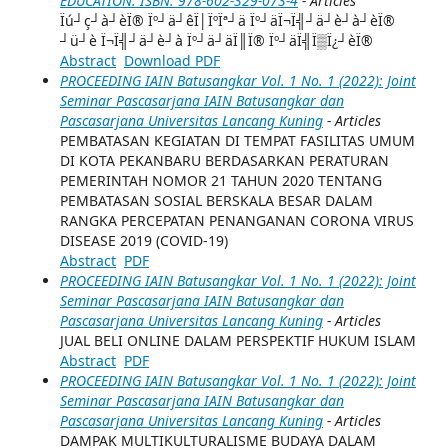
EDUCATION. ISBN: 978-602-329-073-4
- Articles
Ïú┘ç┘à┘èÏ® Ïº┘ä┘êÏ│ÏºÏª┘ä Ïº┘äÏ¬Ï╣┘ä┘è┘à┘èÏ®
┘ü┘è Ï¬Ï╣┘ä┘è┘à Ïº┘ä┘äÏ║Ï® Ïº┘äÏ╣Ï▒Ï¿┘èÏ®
Abstract
Download PDF
PROCEEDING IAIN Batusangkar Vol. 1 No. 1 (2022): Joint
Seminar Pascasarjana IAIN Batusangkar dan
Pascasarjana Universitas Lancang Kuning
- Articles
PEMBATASAN KEGIATAN DI TEMPAT FASILITAS UMUM
DI KOTA PEKANBARU BERDASARKAN PERATURAN
PEMERINTAH NOMOR 21 TAHUN 2020 TENTANG
PEMBATASAN SOSIAL BERSKALA BESAR DALAM
RANGKA PERCEPATAN PENANGANAN CORONA VIRUS
DISEASE 2019 (COVID-19)
Abstract
PDF
PROCEEDING IAIN Batusangkar Vol. 1 No. 1 (2022): Joint
Seminar Pascasarjana IAIN Batusangkar dan
Pascasarjana Universitas Lancang Kuning
- Articles
JUAL BELI ONLINE DALAM PERSPEKTIF HUKUM ISLAM
Abstract
PDF
PROCEEDING IAIN Batusangkar Vol. 1 No. 1 (2022): Joint
Seminar Pascasarjana IAIN Batusangkar dan
Pascasarjana Universitas Lancang Kuning
- Articles
DAMPAK MULTIKULTURALISME BUDAYA DALAM