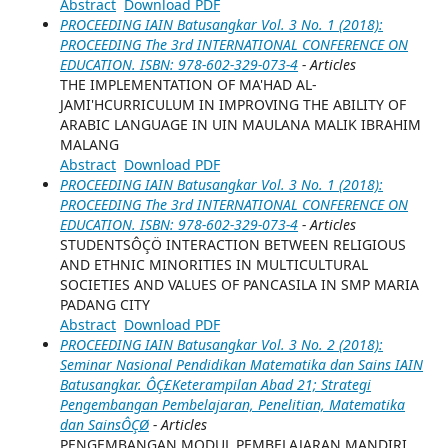
Abstract
Download PDF
PROCEEDING IAIN Batusangkar Vol. 3 No. 1 (2018):
PROCEEDING The 3rd INTERNATIONAL CONFERENCE ON
EDUCATION. ISBN: 978-602-329-073-4
- Articles
THE IMPLEMENTATION OF MA'HAD AL-
JAMI'HCURRICULUM IN IMPROVING THE ABILITY OF
ARABIC LANGUAGE IN UIN MAULANA MALIK IBRAHIM
MALANG
Abstract
Download PDF
PROCEEDING IAIN Batusangkar Vol. 3 No. 1 (2018):
PROCEEDING The 3rd INTERNATIONAL CONFERENCE ON
EDUCATION. ISBN: 978-602-329-073-4
- Articles
STUDENTSÔÇÖ INTERACTION BETWEEN RELIGIOUS
AND ETHNIC MINORITIES IN MULTICULTURAL
SOCIETIES AND VALUES OF PANCASILA IN SMP MARIA
PADANG CITY
Abstract
Download PDF
PROCEEDING IAIN Batusangkar Vol. 3 No. 2 (2018):
Seminar Nasional Pendidikan Matematika dan Sains IAIN
Batusangkar. ÔÇ£Keterampilan Abad 21; Strategi
Pengembangan Pembelajaran, Penelitian, Matematika
dan SainsÔÇØ
- Articles
PENGEMBANGAN MODUL PEMBELAJARAN MANDIRI