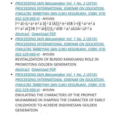
PROCEEDING IAIN Batusangkar Vol. 1 No. 2 (2016):
PROCEEDING INTERNATIONAL SEMINAR ON EDUCATION.
(FAKULTAS TARBIYYAH DAN ILMU KEGURUAN). (ISBN: 978-
602-329-060-4)
- Articles
Ïº┘äÏ¬Ï¡┘ä┘è┘ä Ï╣┘å ÏÀÏ▒┘è┘éÏ® Ï¬Ï╣┘ä┘è┘à
Ïº┘ä┘äÏ║Ï® Ïº┘äÏ╣Ï▒Ï¿┘èÏ® ┘ä┘äÏúÏÀ┘üÏº┘ä
Abstract
Download PDF
PROCEEDING IAIN Batusangkar Vol. 1 No. 2 (2016):
PROCEEDING INTERNATIONAL SEMINAR ON EDUCATION.
(FAKULTAS TARBIYYAH DAN ILMU KEGURUAN). (ISBN: 978-
602-329-060-4)
- Articles
REVITALIZATION OF BUNDO KANDUANG ROLE IN
PROMOTING GOLDEN GENERATION
Abstract
Download PDF
PROCEEDING IAIN Batusangkar Vol. 1 No. 2 (2016):
PROCEEDING INTERNATIONAL SEMINAR ON EDUCATION.
(FAKULTAS TARBIYYAH DAN ILMU KEGURUAN). (ISBN: 978-
602-329-060-4)
- Articles
EMULATING THE CHARACTERS OF THE PROPHET
MUHAMMAD IN SHAPING THE CHARACTER OF EARLY
CHILDHOOD TO ACHIEVE INDONESIAN GOLDEN
GENERATION