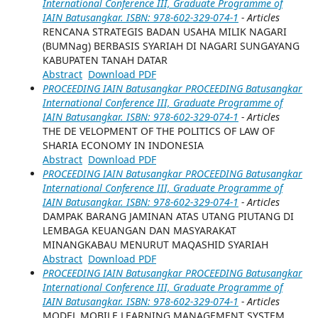
International Conference III, Graduate Programme of
IAIN Batusangkar. ISBN: 978-602-329-074-1
- Articles
RENCANA STRATEGIS BADAN USAHA MILIK NAGARI
(BUMNag) BERBASIS SYARIAH DI NAGARI SUNGAYANG
KABUPATEN TANAH DATAR
Abstract
Download PDF
PROCEEDING IAIN Batusangkar PROCEEDING Batusangkar
International Conference III, Graduate Programme of
IAIN Batusangkar. ISBN: 978-602-329-074-1
- Articles
THE DE VELOPMENT OF THE POLITICS OF LAW OF
SHARIA ECONOMY IN INDONESIA
Abstract
Download PDF
PROCEEDING IAIN Batusangkar PROCEEDING Batusangkar
International Conference III, Graduate Programme of
IAIN Batusangkar. ISBN: 978-602-329-074-1
- Articles
DAMPAK BARANG JAMINAN ATAS UTANG PIUTANG DI
LEMBAGA KEUANGAN DAN MASYARAKAT
MINANGKABAU MENURUT MAQASHID SYARIAH
Abstract
Download PDF
PROCEEDING IAIN Batusangkar PROCEEDING Batusangkar
International Conference III, Graduate Programme of
IAIN Batusangkar. ISBN: 978-602-329-074-1
- Articles
MODEL MOBILE LEARNING MANAGEMENT SYSTEM