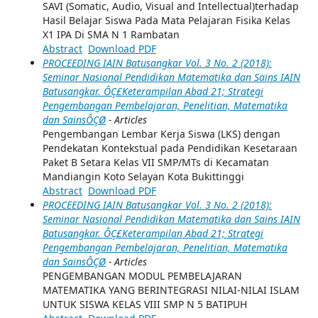
SAVI (Somatic, Audio, Visual and Intellectual)terhadap
Hasil Belajar Siswa Pada Mata Pelajaran Fisika Kelas
X1 IPA Di SMA N 1 Rambatan
Abstract
Download PDF
PROCEEDING IAIN Batusangkar Vol. 3 No. 2 (2018):
Seminar Nasional Pendidikan Matematika dan Sains IAIN
Batusangkar. ÔÇ£Keterampilan Abad 21; Strategi
Pengembangan Pembelajaran, Penelitian, Matematika
dan SainsÔÇØ
- Articles
Pengembangan Lembar Kerja Siswa (LKS) dengan
Pendekatan Kontekstual pada Pendidikan Kesetaraan
Paket B Setara Kelas VII SMP/MTs di Kecamatan
Mandiangin Koto Selayan Kota Bukittinggi
Abstract
Download PDF
PROCEEDING IAIN Batusangkar Vol. 3 No. 2 (2018):
Seminar Nasional Pendidikan Matematika dan Sains IAIN
Batusangkar. ÔÇ£Keterampilan Abad 21; Strategi
Pengembangan Pembelajaran, Penelitian, Matematika
dan SainsÔÇØ
- Articles
PENGEMBANGAN MODUL PEMBELAJARAN
MATEMATIKA YANG BERINTEGRASI NILAI-NILAI ISLAM
UNTUK SISWA KELAS VIII SMP N 5 BATIPUH