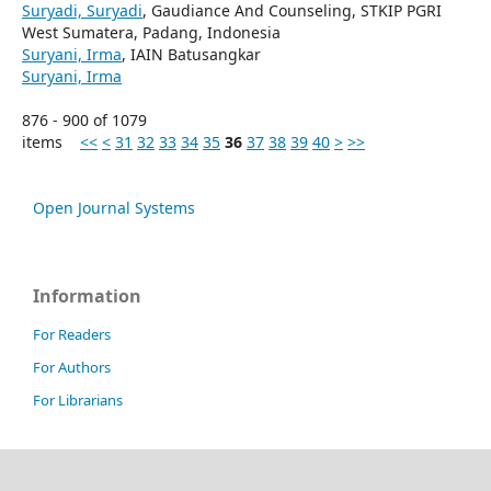
Suryadi, Suryadi
, Gaudiance And Counseling, STKIP PGRI
West Sumatera, Padang, Indonesia
Suryani, Irma
, IAIN Batusangkar
Suryani, Irma
876 - 900 of 1079
items
<<
<
31
32
33
34
35
36
37
38
39
40
>
>>
Open Journal Systems
Information
For Readers
For Authors
For Librarians