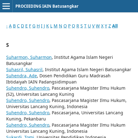
PROCEEDING IAIN Batusangkar
-
A
B
C
D
E
F
G
H
I
J
K
L
M
N
O
P
Q
R
S
T
U
V
W
X
Y
Z
All
S
Suharmon, Suharmon
, Institut Agama Islam Negeri
Batusangkar
Suhasril, Suhasril
, Institut Agama Islam Negeri Batusangkar
Suhendra, Ade
, Dosen Pendidikan Guru Madrasah
Ibtidaiyah IAIN Padangsidimpuan
Suhendro, Suhendro
, Pascasarjana Magister Ilmu Hukum
(S2), Universitas Lancang Kuning
Suhendro, Suhendro
, Pascasarjana Magister Ilmu Hukum,
Universitas Lancang Kuning, Indonesia
Suhendro, Suhendro
, Pascasarjana, Universitas Lancang
Kuning, Pekanbaru
Suhendro, Suhendro
, Pascasarjana Magister Ilmu Hukum
Universitas Lancang Kuning, Indonesia
Sukardi, Tomi
, Universitas Pendidikan Indonesia