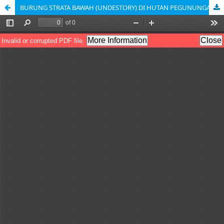
BURUNG STRATA BAWAH (UNDESTORY) DI HUTAN PEGUNUNGAN TAMAN NASIONAL KERINCI SEBLAT (TNKS) KERINCI JAMBI