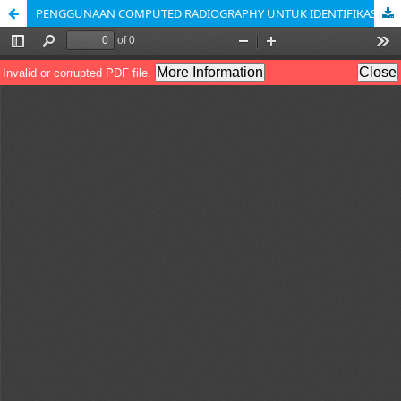
PENGGUNAAN COMPUTED RADIOGRAPHY UNTUK IDENTIFIKASI MADU LEBAH