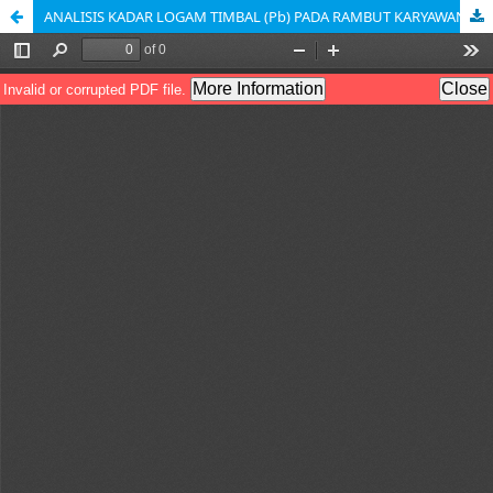
ANALISIS KADAR LOGAM TIMBAL (Pb) PADA RAMBUT KARYAWAN SPBU