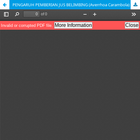
PENGARUH PEMBERIAN JUS BELIMBING (Averrhoa Carambola) DAN BUAH NAGA (Hylocereus Undatus) TERHADAP TEKANAN DARAH PADA PASIEN HIPERTENSI DI RUANG INTERNE RSUD PADANG PANJANG TAHUN 2017