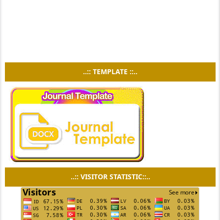
..:: TEMPLATE ::..
..:: VISITOR STATISTIC::..