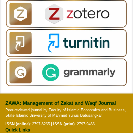
ZAWA: Management of Zakat and Waqf Journal
Peer-reviewed journal by Faculty of Islamic Economics and Business,
State Islamic University of Mahmud Yunus Batusangkar
ISSN (online)
:
2797-8265
|
ISSN (print)
:
2797-9466
Quick Links