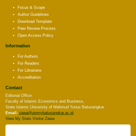
Focus & Scope
Author Guidelines
Download Template
Peer Review Process
Open Access Policy
Information
For Authors
For Readers
For Librarians
Accreditation
Contact
Editorial Office:
Faculty of Islamic Economics and Business,
State Islamic University of Mahmud Yunus Batusangkar
Email:
zawa
@uinmybatusangkar.ac.id
View My Stats Visitor Zawa