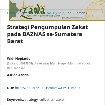
Home
/
Archives
/
Vol. 5 No. 1 (2025): June
/
Articles
Strategi Pengumpulan Zakat
pada BAZNAS se-Sumatera
Barat
Widi Nopiardo
(Sinta id : 6085364) Universitas Islam Negeri Mahmud Yunus
Batusangkar
Asrida Asrida
DOI:
https://doi.org/10.31958/zawa.v5i1.15719
Keywords:
strategy, collection, zakat