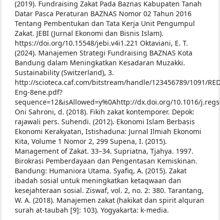
(2019). Fundraising Zakat Pada Baznas Kabupaten Tanah
Datar Pasca Peraturan BAZNAS Nomor 02 Tahun 2016
Tentang Pembentukan dan Tata Kerja Unit Pengumpul
Zakat. JEBI (Jurnal Ekonomi dan Bisnis Islam).
https://doi.org/10.15548/jebi.v4i1.221
Oktaviani, E. T.
(2024). Manajemen Strategi Fundraising BAZNAS Kota
Bandung dalam Meningkatkan Kesadaran Muzakki.
Sustainability (Switzerland), 3.
http://scioteca.caf.com/bitstream/handle/123456789/1091/RE
Eng-8ene.pdf?
sequence=12&isAllowed=y%0Ahttp://dx.doi.org/10.1016/j.r
Oni Sahroni, d. (2018). Fikih zakat kontemporer. Depok:
rajawali pers.
Suhendi. (2012). Ekonomi Islam Berbasis
Ekonomi Kerakyatan, Istishaduna: Jurnal Ilmiah Ekonomi
Kita, Volume 1 Nomor 2, 299
Supena, I. (2015).
Management of Zakat. 33–34.
Supriatna, Tjahya. 1997.
Birokrasi Pemberdayaan dan Pengentasan Kemiskinan.
Bandung: Humaniora Utama.
Syafiq, A. (2015). Zakat
ibadah sosial untuk meningkatkan ketaqwaan dan
kesejahteraan sosial. Ziswaf, vol. 2, no. 2: 380.
Tarantang,
W. A. (2018). Manajemen zakat (hakikat dan spirit alquran
surah at-taubah [9]: 103). Yogyakarta: k-media.