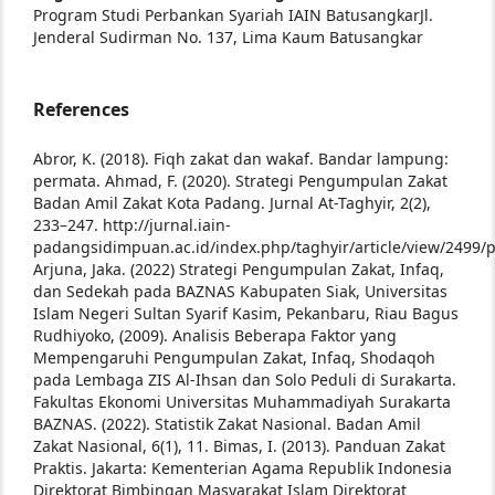
Program Studi Perbankan Syariah IAIN Batusangkar
Jl.
Jenderal Sudirman No. 137, Lima Kaum Batusangkar
References
Abror, K. (2018). Fiqh zakat dan wakaf. Bandar lampung:
permata.
Ahmad, F. (2020). Strategi Pengumpulan Zakat
Badan Amil Zakat Kota Padang. Jurnal At-Taghyir, 2(2),
233–247. http://jurnal.iain-
padangsidimpuan.ac.id/index.php/taghyir/article/view/2499/
Arjuna, Jaka. (2022) Strategi Pengumpulan Zakat, Infaq,
dan Sedekah pada BAZNAS Kabupaten Siak, Universitas
Islam Negeri Sultan Syarif Kasim, Pekanbaru, Riau
Bagus
Rudhiyoko, (2009). Analisis Beberapa Faktor yang
Mempengaruhi Pengumpulan Zakat, Infaq, Shodaqoh
pada Lembaga ZIS Al-Ihsan dan Solo Peduli di Surakarta.
Fakultas Ekonomi Universitas Muhammadiyah Surakarta
BAZNAS. (2022). Statistik Zakat Nasional. Badan Amil
Zakat Nasional, 6(1), 11.
Bimas, I. (2013). Panduan Zakat
Praktis. Jakarta: Kementerian Agama Republik Indonesia
Direktorat Bimbingan Masyarakat Islam Direktorat