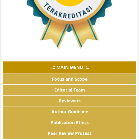
..:: MAIN MENU ::..
Focus and Scope
Editorial Team
Reviewers
Author Guideline
Publication Ethics
Peer Review Prosess