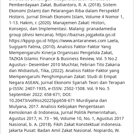
Pemberdayaan Zakat.
Budiantoro, R. A. (2018). Sistem
Ekonomi (Islam) dan Pelarangan Riba dalam Perspektif
Historis. Jurnal Ilmiah Ekonomi Islam, Volume 4 Nomor 1,
1-13.
Hakim, r. (2020). Manajemen Zakat: Histori,
Konsepsi, dan Implementasi. Malang: pranadamedia
group (divisi kencana).
https://baznas.jogjakota.go.id
https://kppip.go.id
https://www.antaranews.com
Laela,
Sugiyarti Fatma, (2010). Analisis Faktor-Faktor Yang
Mempengaruhi Kinerja Organisasi Pengelola Zakat,
TAZKIA Islamic Finance & Business Review, Vol. 5 No.2
Agustus– Desember 2010
Muchtar, Febrian Tito Zakaria
dan Widiastuti, Tika, (2022). Analisis Faktor-Faktor yang
Mempengaruhi Penghimpunan Zakat: Studi di Empat
Negara ASEAN, Jurnal Ekonomi Syariah Teori dan Terapan
p-ISSN: 2407-1935, e-ISSN: 2502-1508. Vol. 9 No. 5
September 2022: 658-671; DOI:
10.20473/vol9iss20225pp658-671
Murdiyana dan
Mulyana, 2017. Analisis Kebijakan Pengentasan
Kemiskinan di Indonesia, Jurnal Politik Pemerintahan,
Agustus 2017, H. 73 – 96, Volume 10, No. 1, Agustus 2017
Nasional, b. A. (2018). Fikih Zakat Konstektual indonesia.
Jakarta Pusat: Badan Amil Zakat Nasional.
Nopiardo, W.