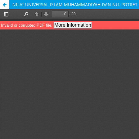
NILAI UNIVERSAL ISLAM MUHAMMADIYAH DAN NU: POTRET