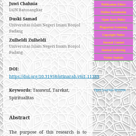
Juwi Chahnia
Publication Ethics
IAIN Batusangkar
Online Submission
Duski Samad
Open Acces Policy
Universitas Islam Negeri Imam Bonjol
Plagiarism Screening
Padang
Copyright Notice
Zulheldi Zulheldi
Journal Contact
Universitas Islam Negeri Imam Bonjol
Journal Archiving
Padang
Visitor Statistic
DOI:
https://doi.org/10.31958/istinarah.v6i1.11389
Keywords:
Tasawuf, Tarekat,
Open Journal Systems
Spiritualitas
Abstract
The purpose of this research is to