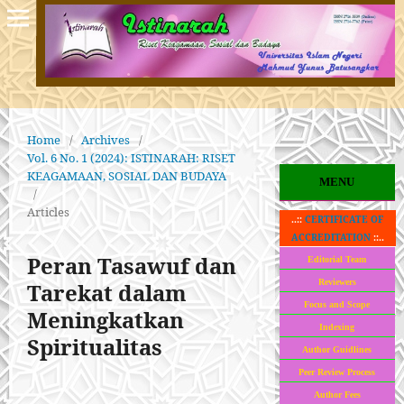
Home
/
Archives
/
Vol. 6 No. 1 (2024): ISTINARAH: RISET
KEAGAMAAN, SOSIAL DAN BUDAYA
MENU
/
Articles
..::
CERTIFICATE OF
ACCREDITATION
::..
Peran Tasawuf dan
Editorial Team
Reviewers
Tarekat dalam
Focus and Scope
Meningkatkan
Indexing
Spiritualitas
Author Guidlines
Peer Review Process
Author Fees