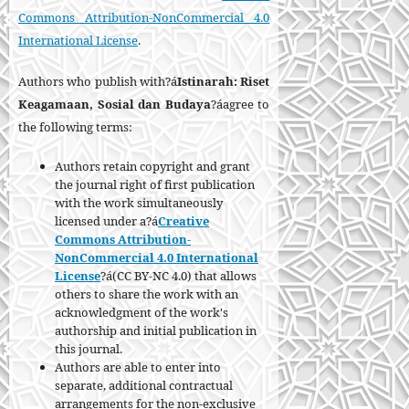
Commons Attribution-NonCommercial 4.0
International License
.
Authors who publish with?á
Istinarah: Riset
Keagamaan, Sosial dan Budaya
?áagree to
the following terms:
Authors retain copyright and grant
the journal right of first publication
with the work simultaneously
licensed under a?á
Creative
Commons Attribution-
NonCommercial 4.0 International
License
?á(CC BY-NC 4.0) that allows
others to share the work with an
acknowledgment of the work's
authorship and initial publication in
this journal.
Authors are able to enter into
separate, additional contractual
arrangements for the non-exclusive