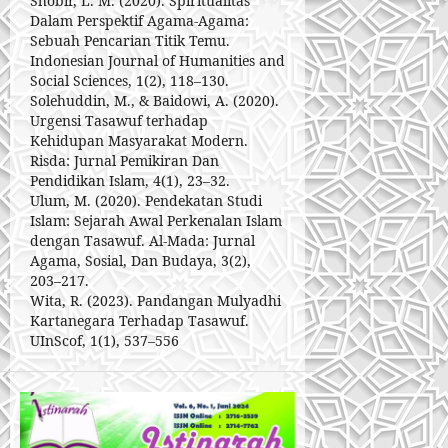
Shobir, L. M. (2020). Spiritualitas
Dalam Perspektif Agama-Agama:
Sebuah Pencarian Titik Temu.
Indonesian Journal of Humanities and
Social Sciences, 1(2), 118–130.
Solehuddin, M., & Baidowi, A. (2020).
Urgensi Tasawuf terhadap
Kehidupan Masyarakat Modern.
Risda: Jurnal Pemikiran Dan
Pendidikan Islam, 4(1), 23–32.
Ulum, M. (2020). Pendekatan Studi
Islam: Sejarah Awal Perkenalan Islam
dengan Tasawuf. Al-Mada: Jurnal
Agama, Sosial, Dan Budaya, 3(2),
203–217.
Wita, R. (2023). Pandangan Mulyadhi
Kartanegara Terhadap Tasawuf.
UInScof, 1(1), 537–556