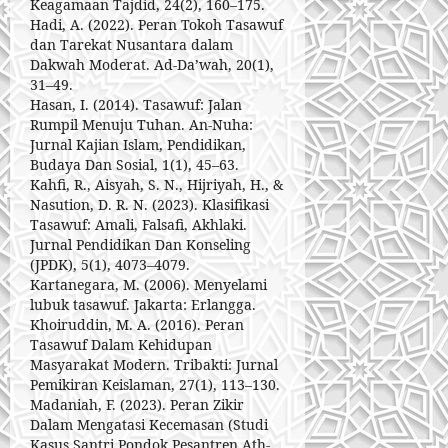
Keagamaan Tajdid, 24(2), 160–175.
Hadi, A. (2022). Peran Tokoh Tasawuf
dan Tarekat Nusantara dalam
Dakwah Moderat. Ad-Da’wah, 20(1),
31–49.
Hasan, I. (2014). Tasawuf: Jalan
Rumpil Menuju Tuhan. An-Nuha:
Jurnal Kajian Islam, Pendidikan,
Budaya Dan Sosial, 1(1), 45–63.
Kahfi, R., Aisyah, S. N., Hijriyah, H., &
Nasution, D. R. N. (2023). Klasifikasi
Tasawuf: Amali, Falsafi, Akhlaki.
Jurnal Pendidikan Dan Konseling
(JPDK), 5(1), 4073–4079.
Kartanegara, M. (2006). Menyelami
lubuk tasawuf. Jakarta: Erlangga.
Khoiruddin, M. A. (2016). Peran
Tasawuf Dalam Kehidupan
Masyarakat Modern. Tribakti: Jurnal
Pemikiran Keislaman, 27(1), 113–130.
Madaniah, F. (2023). Peran Zikir
Dalam Mengatasi Kecemasan (Studi
Kasus Santri Pondok Pesantren Ath-