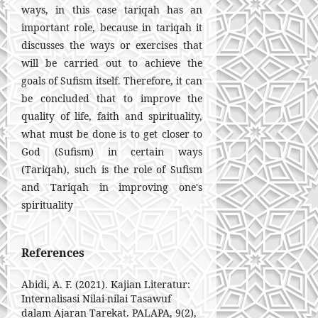
ways, in this case tariqah has an
important role, because in tariqah it
discusses the ways or exercises that
will be carried out to achieve the
goals of Sufism itself. Therefore, it can
be concluded that to improve the
quality of life, faith and spirituality,
what must be done is to get closer to
God (Sufism) in certain ways
(Tariqah), such is the role of Sufism
and Tariqah in improving one's
spirituality
References
Abidi, A. F. (2021). Kajian Literatur:
Internalisasi Nilai-nilai Tasawuf
dalam Ajaran Tarekat. PALAPA, 9(2),