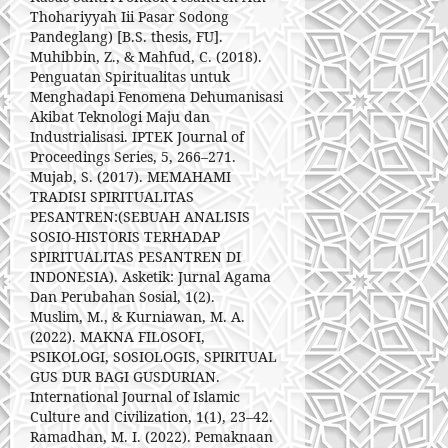
Thohariyyah Iii Pasar Sodong
Pandeglang) [B.S. thesis, FU].
Muhibbin, Z., & Mahfud, C. (2018).
Penguatan Spiritualitas untuk
Menghadapi Fenomena Dehumanisasi
Akibat Teknologi Maju dan
Industrialisasi. IPTEK Journal of
Proceedings Series, 5, 266–271.
Mujab, S. (2017). MEMAHAMI
TRADISI SPIRITUALITAS
PESANTREN:(SEBUAH ANALISIS
SOSIO-HISTORIS TERHADAP
SPIRITUALITAS PESANTREN DI
INDONESIA). Asketik: Jurnal Agama
Dan Perubahan Sosial, 1(2).
Muslim, M., & Kurniawan, M. A.
(2022). MAKNA FILOSOFI,
PSIKOLOGI, SOSIOLOGIS, SPIRITUAL
GUS DUR BAGI GUSDURIAN.
International Journal of Islamic
Culture and Civilization, 1(1), 23–42.
Ramadhan, M. I. (2022). Pemaknaan