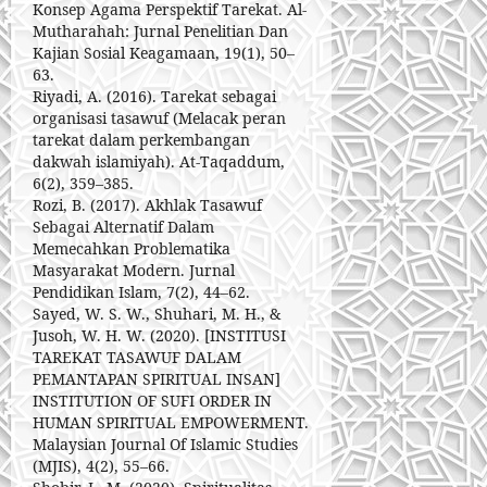
Konsep Agama Perspektif Tarekat. Al-
Mutharahah: Jurnal Penelitian Dan
Kajian Sosial Keagamaan, 19(1), 50–
63.
Riyadi, A. (2016). Tarekat sebagai
organisasi tasawuf (Melacak peran
tarekat dalam perkembangan
dakwah islamiyah). At-Taqaddum,
6(2), 359–385.
Rozi, B. (2017). Akhlak Tasawuf
Sebagai Alternatif Dalam
Memecahkan Problematika
Masyarakat Modern. Jurnal
Pendidikan Islam, 7(2), 44–62.
Sayed, W. S. W., Shuhari, M. H., &
Jusoh, W. H. W. (2020). [INSTITUSI
TAREKAT TASAWUF DALAM
PEMANTAPAN SPIRITUAL INSAN]
INSTITUTION OF SUFI ORDER IN
HUMAN SPIRITUAL EMPOWERMENT.
Malaysian Journal Of Islamic Studies
(MJIS), 4(2), 55–66.