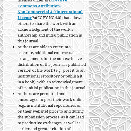
licensed under a?á
Creative
Commons Attribution-
NonCommercial 4.0 International
License
?á(CC BY-NC 4.0) that allows
others to share the work with an
acknowledgment of the work's
authorship and initial publication in
this journal.
Authors are able to enter into
separate, additional contractual
arrangements for the non-exclusive
distribution of the journal's published
version of the work (e.g., post it to an
institutional repository or publish it
in a book), with an acknowledgment
of its initial publication in this journal.
Authors are permitted and
encouraged to post their work online
(e.g., in institutional repositories or
on their website) prior to and during
the submission process, as it can lead
to productive exchanges, as well as
earlier and greater citation of