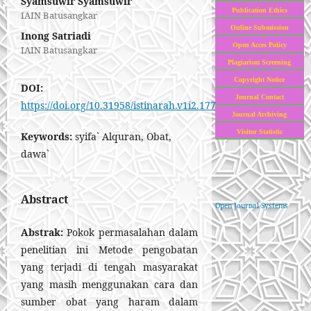
Syamsuwir Syamsuwir
Publication Ethics
IAIN Batusangkar
Online Submission
Inong Satriadi
Open Acces Policy
IAIN Batusangkar
Plagiarism Screening
Copyright Notice
DOI:
Journal Contact
https://doi.org/10.31958/istinarah.v1i2.1777
Journal Archiving
Visitor Statistic
Keywords:
syifa` Alquran, Obat,
dawa`
Abstract
Open Journal Systems
Abstrak
:
Pokok permasalahan dalam
penelitian ini
Metode pengobatan
yang terjadi di tengah masyarakat
yang masih menggunakan cara dan
sumber obat yang haram dalam