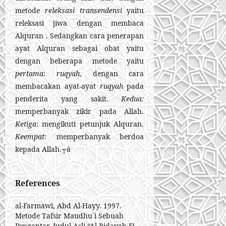
metode
releksasi
transendensi
yaitu
releksasi jiwa dengan membaca
Alquran . Sedangkan cara penerapan
ayat Alquran sebagai obat yaitu
dengan beberapa metode yaitu
pertama
:
ruqyah
, dengan cara
membacakan ayat-ayat
ruqyah
pada
penderita yang sakit.
Kedua:
memperbanyak zikir pada Allah.
Ketiga
: mengikuti petunjuk Alquran.
Keempat
: memperbanyak berdoa
kepada Allah.┬á
References
al-Farmawi, Abd Al-Hayy. 1997.
Metode Tafsir Maudhu`i Sebuah
Pengantar. Judul Asli “Al-Bidayah Fi