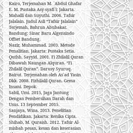
Kairo, Terjemahan M. `Abdul Ghafar
E. M. Pustaka Asy-syafi`i: Jakarta.
Mahalli dan Suyuthi. 2006. Tafsir
Jalalain. Judul Asli “Tafsir Jalalain”
Terjemah, Bahrun Abubakar.
Bandung: Sinar Baru Algensindo
Offset Bandung.
Nazir, Muhammad. 2003. Metode
Penalitian. Jakarta: Pustaka Setia.
Quthb, Sayyid. 2001. Fi Zhilalil Quran
Dibawah Naungan Alquran. “Fi
Zhilalil Quran”. Darusy Syuruq.
Bairut. Terjemahan oleh As`ad Yasin
Dkk. 2008. Fizhilalil Quran. Gema
Insani. Depok.
Sabil, Umi. 2015, Jaga Jantung
Dengan Pembersihan Darah dan
Usus. 13 September 2015.
Sanjaya, Wina. 2013. Penelitian
Pendidikan. Jakarta: Renika Cipta.
Shihab, M. Quraish. 2012. Tafsir Al-
misbah pesan, kesan dan keserasian