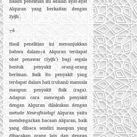
dalam penelitian ini adalah ayat-ayat
Alquran yang berkaitan dengan
Syifa`
,
┬á
Hasil penelitian ini menunjukkan
bahwa dalam┬á Alquran terdapat
obat penawar (
Syifa`
) bagi segala
bentuk penyakit orang-orang
beriman. Baik itu penyakit yang
terdapat dalam hati (ruhani) manusia
maupun penyakit fisik (raga).
Adapun cara mencegah penyakit
dengan Alquran dilakukan dengan
metode
Neurofisiologi
Alquran yaitu
mendengarkan bacaan Alquran, baik
yang dibaca sendiri maupun yang
dibacakan orang lain dan dengan