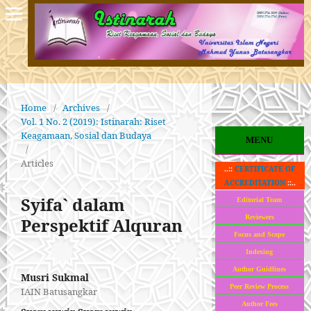
Home
/
Archives
/
Vol. 1 No. 2 (2019): Istinarah: Riset
Keagamaan, Sosial dan Budaya
MENU
/
Articles
..::
CERTIFICATE OF
ACCREDITATION
::..
Syifa` dalam
Editorial Team
Reviewers
Perspektif Alquran
Focus and Scope
Indexing
Author Guidlines
Musri Sukmal
Peer Review Process
IAIN Batusangkar
Author Fees