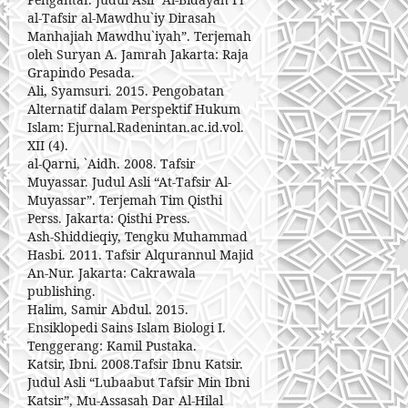
al-Tafsir al-Mawdhu`iy Dirasah
Manhajiah Mawdhu`iyah”. Terjemah
oleh Suryan A. Jamrah Jakarta: Raja
Grapindo Pesada.
Ali, Syamsuri. 2015. Pengobatan
Alternatif dalam Perspektif Hukum
Islam: Ejurnal.Radenintan.ac.id.vol.
XII (4).
al-Qarni, `Aidh. 2008. Tafsir
Muyassar. Judul Asli “At-Tafsir Al-
Muyassar”. Terjemah Tim Qisthi
Perss. Jakarta: Qisthi Press.
Ash-Shiddieqiy, Tengku Muhammad
Hasbi. 2011. Tafsir Alqurannul Majid
An-Nur. Jakarta: Cakrawala
publishing.
Halim, Samir Abdul. 2015.
Ensiklopedi Sains Islam Biologi I.
Tenggerang: Kamil Pustaka.
Katsir, Ibni. 2008.Tafsir Ibnu Katsir.
Judul Asli “Lubaabut Tafsir Min Ibni
Katsir”, Mu-Assasah Dar Al-Hilal