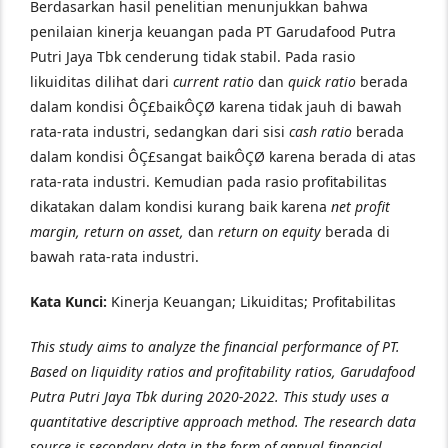
Berdasarkan hasil penelitian menunjukkan bahwa
penilaian kinerja keuangan pada PT Garudafood Putra
Putri Jaya Tbk cenderung tidak stabil. Pada rasio
likuiditas dilihat dari
current ratio
dan
quick ratio
berada
dalam kondisi ÔÇ£baikÔÇØ karena tidak jauh di bawah
rata-rata industri, sedangkan dari sisi
cash ratio
berada
dalam kondisi ÔÇ£sangat baikÔÇØ karena berada di atas
rata-rata industri. Kemudian pada rasio profitabilitas
dikatakan dalam kondisi kurang baik karena
net profit
margin, return on asset,
dan
return on equity
berada di
bawah rata-rata industri.
Kata Kunci:
Kinerja Keuangan; Likuiditas; Profitabilitas
This study aims to analyze the financial performance of PT.
Based on liquidity ratios and profitability ratios, Garudafood
Putra Putri Jaya Tbk during 2020-2022. This study uses a
quantitative descriptive approach method. The research data
source is secondary data in the form of annual financial