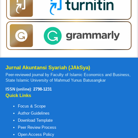
Jurnal Akuntansi Syariah (JAkSya)
Peer-reviewed journal by Faculty of Islamic Economics and Business,
State Islamic University of Mahmud Yunus Batusangkar
ISSN (online)
:
2798-1231
Quick Links
Focus & Scope
Author Guidelines
Download Template
Peer Review Process
Open Access Policy