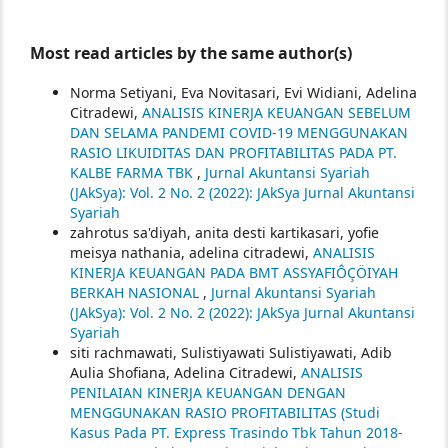
Most read articles by the same author(s)
Norma Setiyani, Eva Novitasari, Evi Widiani, Adelina
Citradewi,
ANALISIS KINERJA KEUANGAN SEBELUM
DAN SELAMA PANDEMI COVID-19 MENGGUNAKAN
RASIO LIKUIDITAS DAN PROFITABILITAS PADA PT.
KALBE FARMA TBK
,
Jurnal Akuntansi Syariah
(JAkSya): Vol. 2 No. 2 (2022): JAkSya Jurnal Akuntansi
Syariah
zahrotus sa'diyah, anita desti kartikasari, yofie
meisya nathania, adelina citradewi,
ANALISIS
KINERJA KEUANGAN PADA BMT ASSYAFIÔÇÖIYAH
BERKAH NASIONAL
,
Jurnal Akuntansi Syariah
(JAkSya): Vol. 2 No. 2 (2022): JAkSya Jurnal Akuntansi
Syariah
siti rachmawati, Sulistiyawati Sulistiyawati, Adib
Aulia Shofiana, Adelina Citradewi,
ANALISIS
PENILAIAN KINERJA KEUANGAN DENGAN
MENGGUNAKAN RASIO PROFITABILITAS (Studi
Kasus Pada PT. Express Trasindo Tbk Tahun 2018-