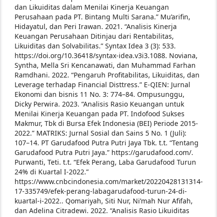
dan Likuiditas dalam Menilai Kinerja Keuangan
Perusahaan pada PT. Bintang Multi Sarana.”
Mu’arifin,
Hidayatul, dan Peri Irawan. 2021. “Analisis Kinerja
Keuangan Perusahaan Ditinjau dari Rentabilitas,
Likuiditas dan Solvabilitas.” Syntax Idea 3 (3): 533.
https://doi.org/10.36418/syntax-idea.v3i3.1088.
Noviana,
Syntha, Mella Sri Kencanawati, dan Muhammad Farhan
Ramdhani. 2022. “Pengaruh Profitabilitas, Likuiditas, dan
Leverage terhadap Financial Disttress.” E-QIEN: Jurnal
Ekonomi dan bisnis 11 No. 3: 774–84.
Ompusunggu,
Dicky Perwira. 2023. “Analisis Rasio Keuangan untuk
Menilai Kinerja Keuangan pada PT. Indofood Sukses
Makmur, Tbk di Bursa Efek Indonesia (BEI) Periode 2015-
2022.” MATRIKS: Jurnal Sosial dan Sains 5 No. 1 (Juli):
107–14.
PT Garudafood Putra Putri Jaya Tbk. t.t. “Tentang
Garudafood Putra Putri Jaya.” https://garudafood.com/.
Purwanti, Teti. t.t. “Efek Perang, Laba Garudafood Turun
24% di Kuartal I-2022.”
https://www.cnbcindonesia.com/market/20220428131314-
17-335749/efek-perang-labagarudafood-turun-24-di-
kuartal-i-2022..
Qomariyah, Siti Nur, Ni’mah Nur Afifah,
dan Adelina Citradewi. 2022. “Analisis Rasio Likuiditas