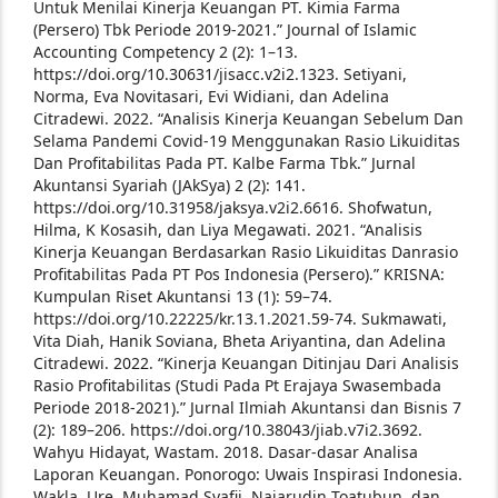
Untuk Menilai Kinerja Keuangan PT. Kimia Farma
(Persero) Tbk Periode 2019-2021.” Journal of Islamic
Accounting Competency 2 (2): 1–13.
https://doi.org/10.30631/jisacc.v2i2.1323.
Setiyani,
Norma, Eva Novitasari, Evi Widiani, dan Adelina
Citradewi. 2022. “Analisis Kinerja Keuangan Sebelum Dan
Selama Pandemi Covid-19 Menggunakan Rasio Likuiditas
Dan Profitabilitas Pada PT. Kalbe Farma Tbk.” Jurnal
Akuntansi Syariah (JAkSya) 2 (2): 141.
https://doi.org/10.31958/jaksya.v2i2.6616.
Shofwatun,
Hilma, K Kosasih, dan Liya Megawati. 2021. “Analisis
Kinerja Keuangan Berdasarkan Rasio Likuiditas Danrasio
Profitabilitas Pada PT Pos Indonesia (Persero).” KRISNA:
Kumpulan Riset Akuntansi 13 (1): 59–74.
https://doi.org/10.22225/kr.13.1.2021.59-74.
Sukmawati,
Vita Diah, Hanik Soviana, Bheta Ariyantina, dan Adelina
Citradewi. 2022. “Kinerja Keuangan Ditinjau Dari Analisis
Rasio Profitabilitas (Studi Pada Pt Erajaya Swasembada
Periode 2018-2021).” Jurnal Ilmiah Akuntansi dan Bisnis 7
(2): 189–206. https://doi.org/10.38043/jiab.v7i2.3692.
Wahyu Hidayat, Wastam. 2018. Dasar-dasar Analisa
Laporan Keuangan. Ponorogo: Uwais Inspirasi Indonesia.
Wakla, Ure, Muhamad Syafii, Najarudin Toatubun, dan