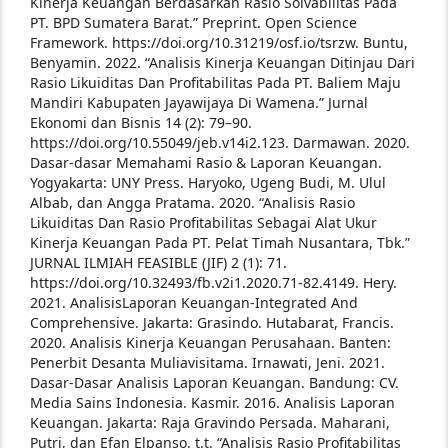
Kinerja Keuangan Berdasarkan Rasio Solvabilitas Pada
PT. BPD Sumatera Barat.” Preprint. Open Science
Framework. https://doi.org/10.31219/osf.io/tsrzw.
Buntu,
Benyamin. 2022. “Analisis Kinerja Keuangan Ditinjau Dari
Rasio Likuiditas Dan Profitabilitas Pada PT. Baliem Maju
Mandiri Kabupaten Jayawijaya Di Wamena.” Jurnal
Ekonomi dan Bisnis 14 (2): 79–90.
https://doi.org/10.55049/jeb.v14i2.123.
Darmawan. 2020.
Dasar-dasar Memahami Rasio & Laporan Keuangan.
Yogyakarta: UNY Press.
Haryoko, Ugeng Budi, M. Ulul
Albab, dan Angga Pratama. 2020. “Analisis Rasio
Likuiditas Dan Rasio Profitabilitas Sebagai Alat Ukur
Kinerja Keuangan Pada PT. Pelat Timah Nusantara, Tbk.”
JURNAL ILMIAH FEASIBLE (JIF) 2 (1): 71.
https://doi.org/10.32493/fb.v2i1.2020.71-82.4149.
Hery.
2021. AnalisisLaporan Keuangan-Integrated And
Comprehensive. Jakarta: Grasindo.
Hutabarat, Francis.
2020. Analisis Kinerja Keuangan Perusahaan. Banten:
Penerbit Desanta Muliavisitama.
Irnawati, Jeni. 2021.
Dasar-Dasar Analisis Laporan Keuangan. Bandung: CV.
Media Sains Indonesia.
Kasmir. 2016. Analisis Laporan
Keuangan. Jakarta: Raja Gravindo Persada.
Maharani,
Putri, dan Efan Elpanso. t.t. “Analisis Rasio Profitabilitas