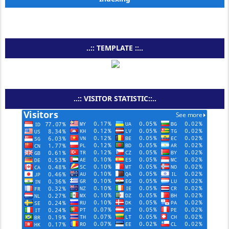
..:: TEMPLATE ::..
..:: VISITOR STATISTIC::..