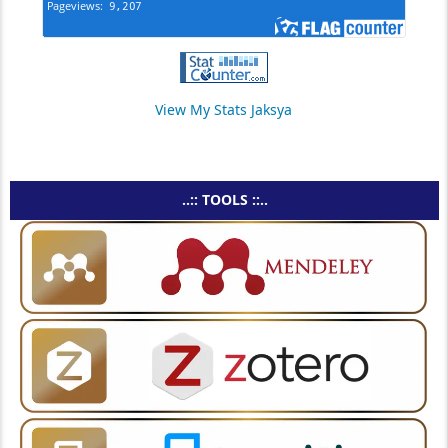
View My Stats Jaksya
..:: TOOLS ::..