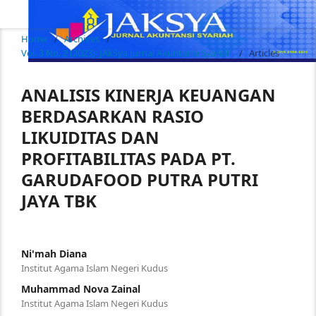
Home
/
Archives
/
Vol. 3 No. 2 (2023): JAkSya Jurnal Akuntansi Syariah
/
Articles
ANALISIS KINERJA KEUANGAN
BERDASARKAN RASIO
LIKUIDITAS DAN
PROFITABILITAS PADA PT.
GARUDAFOOD PUTRA PUTRI
JAYA TBK
Ni'mah Diana
Institut Agama Islam Negeri Kudus
Muhammad Nova Zainal
Institut Agama Islam Negeri Kudus