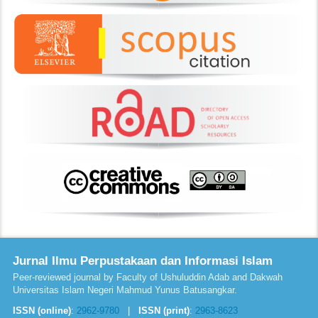
Jurnal Ilmu Perpustakaan dan Informasi Islam
Peer-reviewed journal by Faculty of Ushuluddin Adab and Dakwah
Universitas Islam Negeri Mahmud Yunus Batusangkar.
ISSN (online)
:
2962-9780
|
ISSN (print)
:
2963-8623