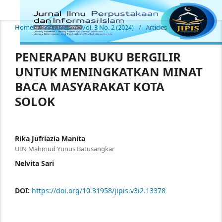
Home
/
Archives
/
Vol. 3 No. 2 (2024)
/
Articles
PENERAPAN BUKU BERGILIR
UNTUK MENINGKATKAN MINAT
BACA MASYARAKAT KOTA
SOLOK
Rika Jufriazia Manita
UIN Mahmud Yunus Batusangkar
Nelvita Sari
DOI:
https://doi.org/10.31958/jipis.v3i2.13378