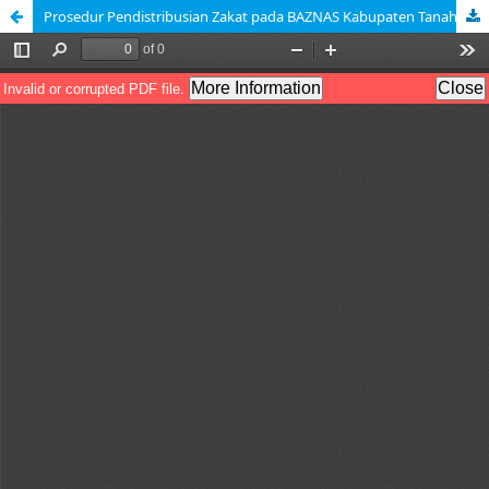
Prosedur Pendistribusian Zakat pada BAZNAS Kabupaten Tanah Datar Di Tengah Pandemi Covid-19