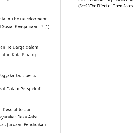
(See?á
The Effect of Open Acces
Media in The Development
l Sosial Keagamaan, 7 (1).
aan Keluarga dalam
atan Kota Pinang.
gyakarta: Liberti.
kat Dalam Perspektif
n Kesejahteraan
syarakat Desa Aska
psi. Jurusan Pendidikan