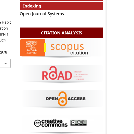
Indexing
Open Journal Systems
he Habit
ation
CITATION ANALYSIS
SMPN 1
 Dan
12978