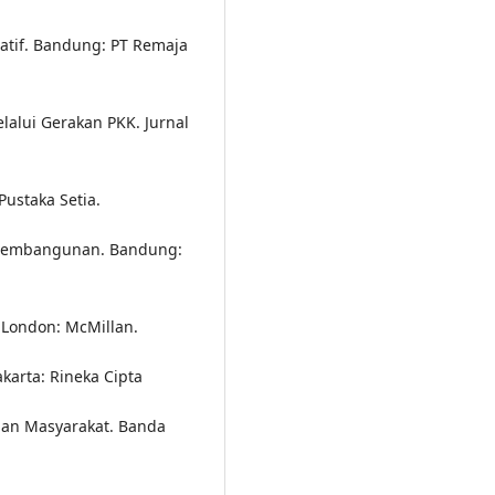
itatif. Bandung: PT Remaja
alui Gerakan PKK. Jurnal
Pustaka Setia.
gi pembangunan. Bandung:
 London: McMillan.
akarta: Rineka Cipta
yaan Masyarakat. Banda