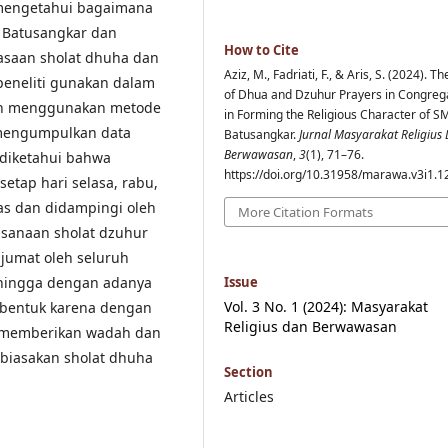
k mengetahui bagaimana
1 Batusangkar dan
How to Cite
asaan sholat dhuha dan
Aziz, M., Fadriati, F., & Aris, S. (2024). T
peneliti gunakan dalam
of Dhua and Dzuhur Prayers in Congreg
engan menggunakan metode
in Forming the Religious Character of 
 mengumpulkan data
Batusangkar.
Jurnal Masyarakat Religius
Berwawasan
,
3
(1), 71–76.
t diketahui bahwa
https://doi.org/10.31958/marawa.v3i1.
etap hari selasa, rabu,
las dan didampingi oleh
More Citation Formats
asanaan sholat dzuhur
 jumat oleh seluruh
ehingga dengan adanya
Issue
Vol. 3 No. 1 (2024): Masyarakat
erbentuk karena dengan
Religius dan Berwawasan
h memberikan wadah dan
mbiasakan sholat dhuha
Section
Articles