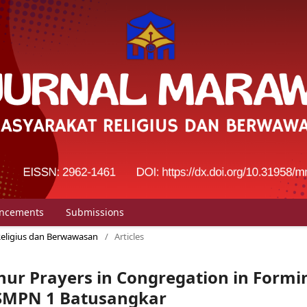
ncements
Submissions
 Religius dan Berwawasan
/
Articles
hur Prayers in Congregation in Formi
f SMPN 1 Batusangkar