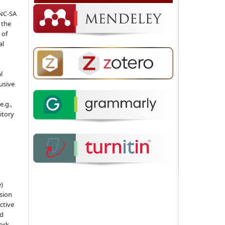
-NC-SA
 the
 of
al
l
usive
e.g.,
sitory
e)
sion
ctive
nd
work