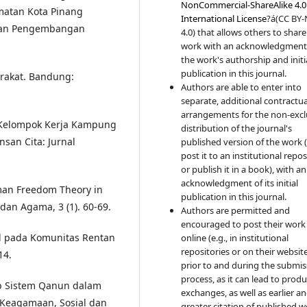
NonCommercial-ShareAlike 4.0
matan Kota Pinang
International License
?á(CC BY
usan Pengembangan
4.0) that allows others to share
work with an acknowledgment
the work's authorship and initi
publication in this journal.
arakat. Bandung:
Authors are able to enter into
separate, additional contractua
arrangements for the non-excl
s Kelompok Kerja Kampung
distribution of the journal's
nsan Cita: Jurnal
published version of the work (
post it to an institutional repo
or publish it in a book), with an
acknowledgment of its initial
uman Freedom Theory in
publication in this journal.
dan Agama, 3 (1). 60-69.
Authors are permitted and
encouraged to post their work
tal pada Komunitas Rentan
online (e.g., in institutional
repositories or on their websit
14.
prior to and during the submis
process, as it can lead to produ
dap Sistem Qanun dalam
exchanges, as well as earlier a
t Keagamaan, Sosial dan
greater citation of published 