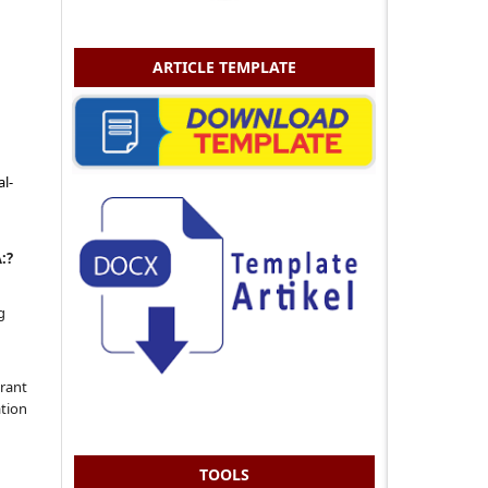
ARTICLE TEMPLATE
l-
:?
g
grant
ation
TOOLS