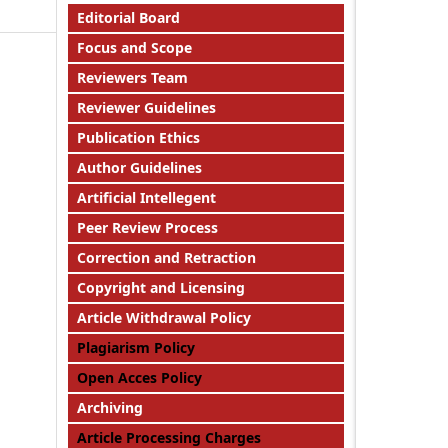
Editorial Board
Focus and Scope
Reviewers Team
Reviewer Guidelines
Publication Ethics
Author Guidelines
Artificial Intellegent
Peer Review Process
Correction and Retraction
Copyright and Licensing
Article Withdrawal Policy
Plagiarism Policy
Open Acces Policy
Archiving
Article Processing Charges