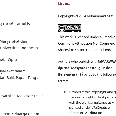
License
Copyright (c) 2024 Muhammad Aziz
yarakat. Jurnal for
This work is licensed under a
Creative
 Masyarakat dan
Commons Attribution-NonCommercia
 Universitas Indonesia.
ShareAlike 4.0 International License
.
neka Cipta
Authors who publish with
?áMARAWA
á
Jurnal Masyarakat Religius dan
asyarakat dalam
Berwawasan
?á
agree to the followin
an Balik Papan Tengah.
terms
:
Authors retain copyright and 
yarakat. Makasar: De Le
the journal right of first public
with the work simultaneously
licensed under a?á
Creative
Commons Attribution-
teraan Keluarga dalam