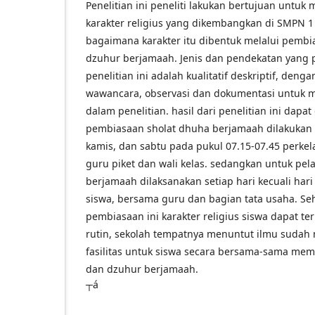
Penelitian ini peneliti lakukan bertujuan untu
karakter religius yang dikembangkan di SMPN 
bagaimana karakter itu dibentuk melalui pembi
dzuhur berjamaah. Jenis dan pendekatan yang 
penelitian ini adalah kualitatif deskriptif, d
wawancara, observasi dan dokumentasi untuk
dalam penelitian. hasil dari penelitian ini dapa
pembiasaan sholat dhuha berjamaah dilakukan s
kamis, dan sabtu pada pukul 07.15-07.45 perke
guru piket dan wali kelas. sedangkan untuk pel
berjamaah dilaksanakan setiap hari kecuali hari
siswa, bersama guru dan bagian tata usaha. S
pembiasaan ini karakter religius siswa dapat t
rutin, sekolah tempatnya menuntut ilmu suda
fasilitas untuk siswa secara bersama-sama me
dan dzuhur berjamaah.
┬á