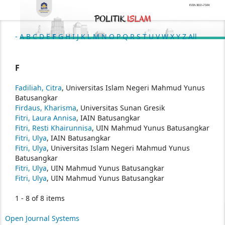
-
A
B
C
D
E
F
G
H
I
J
K
L
M
N
O
P
Q
R
S
T
U
V
W
X
Y
Z
All
F
Fadiliah, Citra
, Universitas Islam Negeri Mahmud Yunus
Batusangkar
Firdaus, Kharisma
, Universitas Sunan Gresik
Fitri, Laura Annisa
, IAIN Batusangkar
Fitri, Resti Khairunnisa
, UIN Mahmud Yunus Batusangkar
Fitri, Ulya
, IAIN Batusangkar
Fitri, Ulya
, Universitas Islam Negeri Mahmud Yunus
Batusangkar
Fitri, Ulya
, UIN Mahmud Yunus Batusangkar
Fitri, Ulya
, UIN Mahmud Yunus Batusangkar
1 - 8 of 8 items
Open Journal Systems