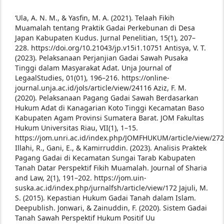
‘Ula, A. N. M., & Yasfin, M. A. (2021). Telaah Fikih
Muamalah tentang Praktik Gadai Perkebunan di Desa
Japan Kabupaten Kudus. Jurnal Penelitian, 15(1), 207–
228. https://doi.org/10.21043/jp.v15i1.10751
Antisya, V. T.
(2023). Pelaksanaan Perjanjian Gadai Sawah Pusaka
Tinggi dalam Masyarakat Adat. Unja Journal of
LegaalStudies, 01(01), 196–216. https://online-
journal.unja.ac.id/jols/article/view/24116
Aziz, F. M.
(2020). Pelaksanaan Pagang Gadai Sawah Berdasarkan
Hukum Adat di Kanagarian Koto Tinggi Kecamatan Baso
Kabupaten Agam Provinsi Sumatera Barat. JOM Fakultas
Hukum Universitas Riau, VII(1), 1–15.
https://jom.unri.ac.id/index.php/JOMFHUKUM/article/view/27
Illahi, R., Gani, E., & Kamirruddin. (2023). Analisis Praktek
Pagang Gadai di Kecamatan Sungai Tarab Kabupaten
Tanah Datar Perspektif Fikih Muamalah. Journal of Sharia
and Law, 2(1), 191–202. https://jom.uin-
suska.ac.id/index.php/jurnalfsh/article/view/172
Jajuli, M.
S. (2015). Kepastian Hukum Gadai Tanah dalam Islam.
Deepublish.
Jonwari, & Zainuddin, F. (2020). Sistem Gadai
Tanah Sawah Perspektif Hukum Positif Uu