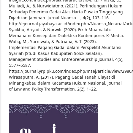
Muliadi, A., & Nurwidiatmo. (2021). Perlindungan Hukum
Terhadap Penerima Gadai Atas Harta Pusako Tinggi yang
Dijadikan Jaminan. Jurnal Nuansa …, 4(2), 103–116.
http://ejournal.jayabaya.ac.id/index.php/Nuansa_Notariat/arti
Syaikhu, Ariyadi, & Norwili. (2020). Fikih Muamalah:
Memahami Konsep dan Dialektika Kontemporer. K-Media.
Wafiq, M., Yurniwati, & Putriana, V. T. (2023).
Implementasi Pagang Gadai dalam Perspektif Akuntansi
Syariah (Studi Kasus Kabupaten Solok Selatan).
Management Studies and Entrepreneurship Journal, 4(5),
5577–5587.
https://journal.yrpipku.com/index.php/msej/article/view/2980
Wirasaputra, A. (2017). Pagang Gadai Tanah Ulayat di
Minangkabau dalam Kacamata Hukum Nasional. Journal
of Law and Policy Transformation, 2(2), 1–22.