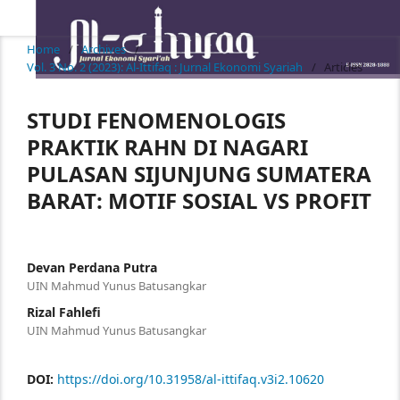
Home
/
Archives
/
Vol. 3 No. 2 (2023): Al-Ittifaq : Jurnal Ekonomi Syariah
/
Articles
STUDI FENOMENOLOGIS
PRAKTIK RAHN DI NAGARI
PULASAN SIJUNJUNG SUMATERA
BARAT: MOTIF SOSIAL VS PROFIT
Devan Perdana Putra
UIN Mahmud Yunus Batusangkar
Rizal Fahlefi
UIN Mahmud Yunus Batusangkar
DOI:
https://doi.org/10.31958/al-ittifaq.v3i2.10620