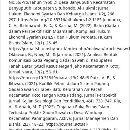
No.56/Prp/Tahun 1960 Di Desa Banyuputih Kecamatan
Banyuputih Kabupaten Situbondo. Al-Hukmi : Jurnal
Hukum Ekonomi Syariah Dan Keluarga Islam, 1(2), 268–
297. https://doi.org/10.35316/alhukmi.v1i2.1185
Junitama,
C. A., Rahmawati, E. D., & Karina, M. (2022). Rahn (Gadai)
dalam Perspektif Fikih Muamalah, Kompilasi Hukum
Ekonomi Syariah (KHES), dan Hukum Perdata. Hukum
Bisnis Islam, 12(1), 26–45.
https://jurnalfsh.uinsby.ac.id/index.php/maliyah/article/view/
Oktavian, B., Noer, M., & Jafrinur. (2021). Analisis Bentuk
Komunikasi pada Pagang Gadai Sawah di Kabupaten
Tanah Datar (Studi Kasus Nagari Jaho Kecamatan X Koto).
Jurnal Niara, 13(2), 53–61.
https://doi.org/10.31849/niara.v13i2.4848
Putri, A. E., &
Ikhwan. (2021). Konflik Petani dalam Sistem Pagang
Gadai Sawah di Tabek Batu Kelurahan Air Pacah
Kecamatan Koto Tangah Kota Padang. Jurnal Perspektif:
Jurnal Kajian Sosiologi Dan Pendidikan, 4(4), 738–747.
Ria,
A., & Abadi, M. T. (2022). Tinjauan Etika Bisnis Islam
Terhadap Praktik Gadai Sawah di Desa Winduaji
Kecamatan Paninggaran. Aktiva: Jurnal Manajemen Dan
Bisnis, 2(3), 18–23. https://journal.actual-
insight.com/index.php/aktiva/article/view/1217
Riska, D.,