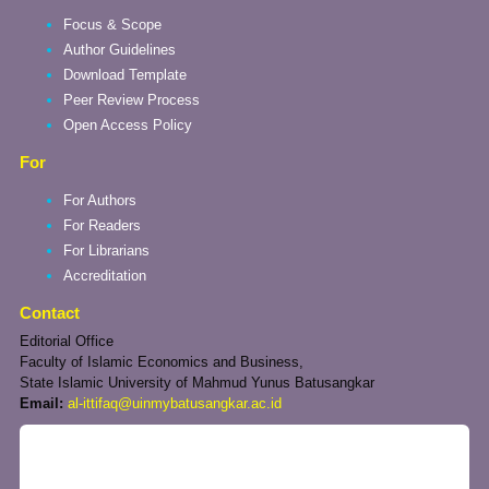
Focus & Scope
Author Guidelines
Download Template
Peer Review Process
Open Access Policy
For
For Authors
For Readers
For Librarians
Accreditation
Contact
Editorial Office
Faculty of Islamic Economics and Business,
State Islamic University of Mahmud Yunus Batusangkar
Email:
al-ittifaq@uinmybatusangkar.ac.id