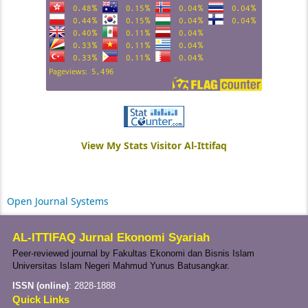
View My Stats Visitor Al-Ittifaq
Open Journal Systems
AL-ITTIFAQ Jurnal Ekonomi Syariah
Peer-reviewed journal by Fakultas Ekonomi dan Bisnis Islam
Universitas Islam Negeri Mahmud Yunus Batusangkar.
ISSN (online)
:
2828-1888
Quick Links