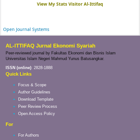
View My Stats Visitor Al-Ittifaq
Open Journal Systems
AL-ITTIFAQ Jurnal Ekonomi Syariah
Peer-reviewed journal by Fakultas Ekonomi dan Bisnis Islam
Universitas Islam Negeri Mahmud Yunus Batusangkar.
ISSN (online)
:
2828-1888
Quick Links
Focus & Scope
Author Guidelines
Download Template
Peer Review Process
Open Access Policy
For
For Authors