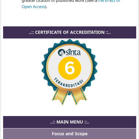
greater citation of published work (See?á
The Effect of
Open Access
).
..:: CERTIFICATE OF ACCREDITATION ::..
..:: MAIN MENU ::..
Focus and Scope