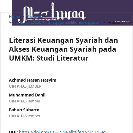
Home
/
Archives
/
Vol. 5 No. 2 (2025): Al-Ittifaq : Jurnal Ekonomi Syariah
/
Articles
Literasi Keuangan Syariah dan
Akses Keuangan Syariah pada
UMKM: Studi Literatur
Achmad Hasan Hasyim
UIN KHAS JEMBER
Muhammad Danil
UIN KHAS Jember
Babun Suharto
UIN KHAS Jember
DOI:
https://doi.org/10.31958/alittifaq.v5i2.16345