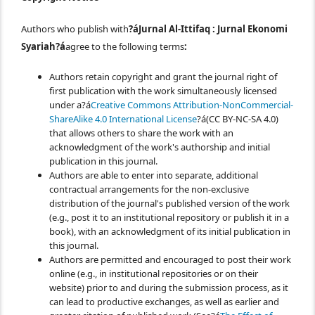
Authors who publish with
?áJurnal Al-Ittifaq : Jurnal Ekonomi
Syariah?á
agree to the following terms
:
Authors retain copyright and grant the journal right of
first publication with the work simultaneously licensed
under a?á
Creative Commons Attribution-NonCommercial-
ShareAlike 4.0 International License
?á(CC BY-NC-SA 4.0)
that allows others to share the work with an
acknowledgment of the work's authorship and initial
publication in this journal.
Authors are able to enter into separate, additional
contractual arrangements for the non-exclusive
distribution of the journal's published version of the work
(e.g., post it to an institutional repository or publish it in a
book), with an acknowledgment of its initial publication in
this journal.
Authors are permitted and encouraged to post their work
online (e.g., in institutional repositories or on their
website) prior to and during the submission process, as it
can lead to productive exchanges, as well as earlier and