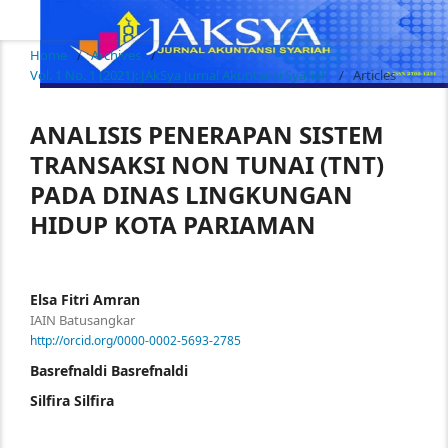
Home
/
Archives
/
Vol. 1 No. 1 (2021): JAkSya Jurnal Akuntansi Syariah
/
Articles
ANALISIS PENERAPAN SISTEM
TRANSAKSI NON TUNAI (TNT)
PADA DINAS LINGKUNGAN
HIDUP KOTA PARIAMAN
Elsa Fitri Amran
IAIN Batusangkar
http://orcid.org/0000-0002-5693-2785
Basrefnaldi Basrefnaldi
Silfira Silfira