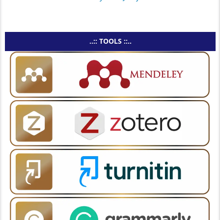
..:: TOOLS ::..