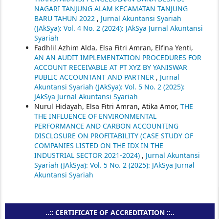
NAGARI TANJUNG ALAM KECAMATAN TANJUNG
BARU TAHUN 2022
,
Jurnal Akuntansi Syariah
(JAkSya): Vol. 4 No. 2 (2024): JAkSya Jurnal Akuntansi
Syariah
Fadhlil Azhim Alda, Elsa Fitri Amran, Elfina Yenti,
AN AN AUDIT IMPLEMENTATION PROCEDURES FOR
ACCOUNT RECEIVABLE AT PT XYZ BY YANISWAR
PUBLIC ACCOUNTANT AND PARTNER
,
Jurnal
Akuntansi Syariah (JAkSya): Vol. 5 No. 2 (2025):
JAkSya Jurnal Akuntansi Syariah
Nurul Hidayah, Elsa Fitri Amran, Atika Amor,
THE
THE INFLUENCE OF ENVIRONMENTAL
PERFORMANCE AND CARBON ACCOUNTING
DISCLOSURE ON PROFITABILITY (CASE STUDY OF
COMPANIES LISTED ON THE IDX IN THE
INDUSTRIAL SECTOR 2021-2024)
,
Jurnal Akuntansi
Syariah (JAkSya): Vol. 5 No. 2 (2025): JAkSya Jurnal
Akuntansi Syariah
..:: CERTIFICATE OF ACCREDITATION ::..