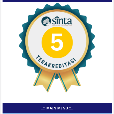
..:: MAIN MENU ::..