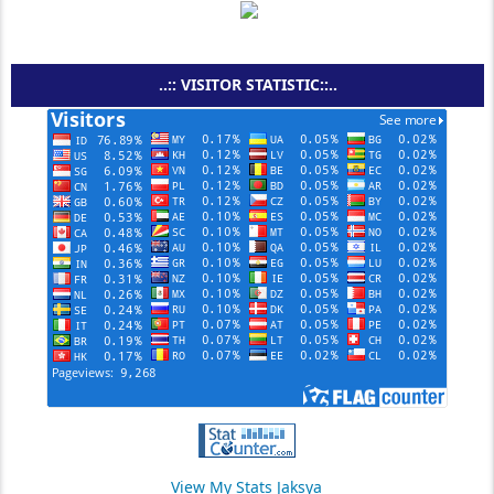
..:: VISITOR STATISTIC::..
View My Stats Jaksya