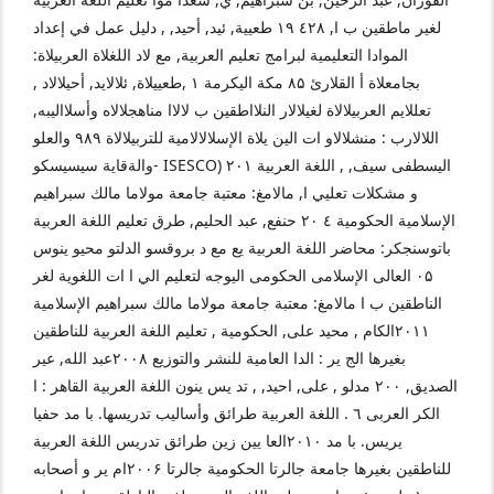
لغير ماطقين ب ا, ٤۲۸ ۱٩ طعيية, ئيد, أحيد, , دليل عمل في إعداد
الموادا التعليمية لبرامج تعليم العربية, مع لاد اللغلاة العربيلاة:
بجامعلاة أ القلارئ ۸۵ مكة اليكرمة ۱ ,طعييلاة, ئلالايد, أحيلالاد ,
تعللايم العربيلالاة لغيلالار النلااطقين ب لالاا مناهجلالاه وأسلااليبه,
اللالارب : منشلالاو ات الين يلاة الإسلالالامية للتربيلالاة ٩۸٩ والعلو
والةقاية سيسيسكو- ISESCO) ۲۰۱ اليسطفى سيف, , اللغة العربية
و مشكلات تعليي ا, مالامغ: معتبة جامعة مولاما مالك سبراهيم
الإسلامية الحكومية ٤ ۲۰ حنفع, عبد الحليم, طرق تعليم اللغة العربية
باتوسنجكر: محاضر اللغة العربية يع مع د بروقسو الدلتو محيو ينوس
۰۵ العالى الإسلامى الحكومى اليوجه لتعليم الي ا ات اللغوية لغر
الناطقين ب ا مالامغ: معتبة جامعة مولاما مالك سبراهيم الإسلامية
۲۰۱۱الكام , محيد على, الحكومية , تعليم اللغة العربية للناطقين
بغيرها الج ير : الدا العامية للنشر والتوزيع ۲۰۰۸عبد الله, عير
الصديق, ۲۰۰ مدلو , على, احيد, , تد يس ينون اللغة العربية القاهر : ا
الكر العربى ٦ . اللغة العربية طرائق وأساليب تدريسها. با مد حفيا
يريس. با مد ۲۰۱۰العا يين زين طرائق تدريس اللغة العربية
للناطقين بغيرها جامعة جالرتا الحكومية جالرتا ۲۰۰۶ام ير و أصحابه