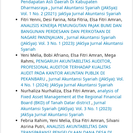
Pendapatan Asli Daerah Di Kabupaten
Dharmasraya
,
Jurnal Akuntansi Syariah (JAkSya):
Vol. 1 No. 2 (2021): JakSya Jurnal Akuntansi Syariah
Fitri Yenni, Desi Farina, Nita Fitria, Elsa Fitri Amran,
ANALISIS KINERJA PEMUNGUTAN PAJAK BUMI DAN
BANGUNAN PERDESAAN DAN PERKOTAAN DI
NAGARI PANINJAUAN
,
Jurnal Akuntansi Syariah
(JAkSya): Vol. 3 No. 1 (2023): JAkSya Jurnal Akuntansi
Syariah
Yeni Melia, Bobi Afriano, Elsa Fitri Amran, Mega
Rahmi,
PENGARUH AKUNTABILITAS AUDITOR,
PROFESIONAL AUDITOR TERHADAP KUALITAS
AUDIT PADA KANTOR AKUNTAN PUBLIK DI
PEKANBARU
,
Jurnal Akuntansi Syariah (JAkSya): Vol.
4 No. 1 (2024): JAkSya Jurnal Akuntansi Syariah
Nurhaliza Nurhaliza, Elsa Fitri Amran,
analysis of
Fixed Asset Management at the Regional Financial
Board (BKD) of Tanah Datar district
,
Jurnal
Akuntansi Syariah (JAkSya): Vol. 3 No. 1 (2023):
JAkSya Jurnal Akuntansi Syariah
Febria Rahim, Yeni Melia, Elsa Fitri Amran, Silvani
Asrina Putri,
ANALISIS AKUNTABILITAS DAN
TRANSPARANSI PENGELOLAAN DANA DESA DI