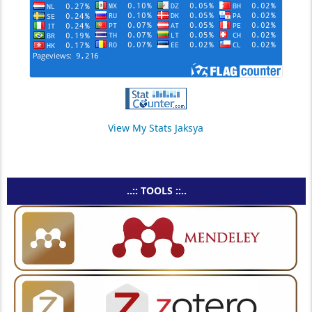
View My Stats Jaksya
..:: TOOLS ::..