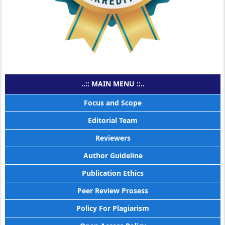
..:: MAIN MENU ::..
Focus and Scope
Editorial Team
Reviewers
Author Guideline
Publication Ethics
Peer Review Prosess
Policy For Plagiarism