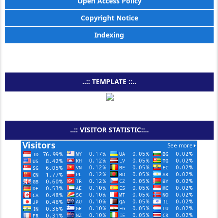
Open Access Policy
Copyright Notice
Indexing
..:: TEMPLATE ::..
..:: VISITOR STATISTIC::..