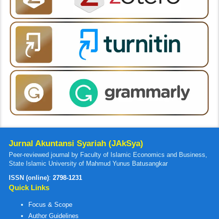
Jurnal Akuntansi Syariah (JAkSya)
Peer-reviewed journal by Faculty of Islamic Economics and Business,
State Islamic University of Mahmud Yunus Batusangkar
ISSN (online)
:
2798-1231
Quick Links
Focus & Scope
Author Guidelines