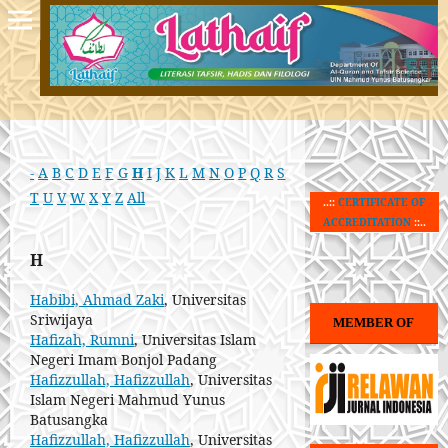
-
A
B
C
D
E
F
G
H
I
J
K
L
M
N
O
P
Q
R
S
T
U
V
W
X
Y
Z
All
..::
CERTIFICATE OF
ACCREDITATION
::..
H
Habibi, Ahmad Zaki
, Universitas
Sriwijaya
MEMBER OF
Hafizah, Rumni
, Universitas Islam
Negeri Imam Bonjol Padang
Hafizzullah, Hafizzullah
, Universitas
Islam Negeri Mahmud Yunus
Batusangka
Hafizzullah, Hafizzullah
, Universitas