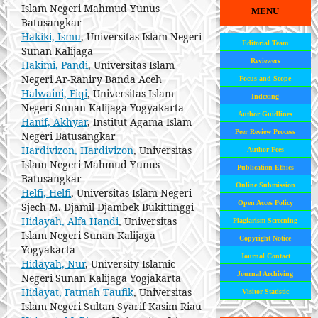
Islam Negeri Mahmud Yunus
MENU
Batusangkar
Hakiki, Ismu
, Universitas Islam Negeri
Editorial Team
Sunan Kalijaga
Reviewers
Hakimi, Pandi
, Universitas Islam
Negeri Ar-Raniry Banda Aceh
Focus and Scope
Halwaini, Fiqi
, Universitas Islam
Indexing
Negeri Sunan Kalijaga Yogyakarta
Author Guidlines
Hanif, Akhyar
, Institut Agama Islam
Peer Review Process
Negeri Batusangkar
Hardivizon, Hardivizon
, Universitas
Author Fees
Islam Negeri Mahmud Yunus
Publication Ethics
Batusangkar
Online Submission
Helfi, Helfi
, Universitas Islam Negeri
Open Acces Policy
Sjech M. Djamil Djambek Bukittinggi
Hidayah, Alfa Handi
, Universitas
Plagiarism Screening
Islam Negeri Sunan Kalijaga
Copyright Notice
Yogyakarta
Journal Contact
Hidayah, Nur
, University Islamic
Journal Archiving
Negeri Sunan Kalijaga Yogjakarta
Hidayat, Fatmah Taufik
, Universitas
Visitor Statistic
Islam Negeri Sultan Syarif Kasim Riau