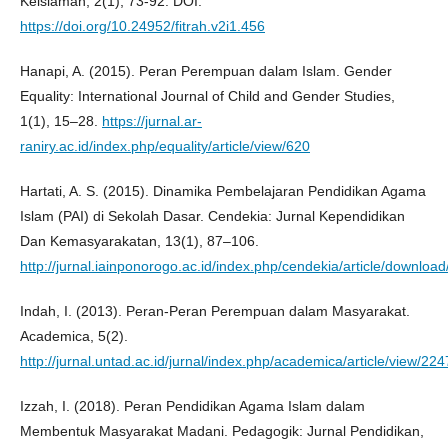
Keislaman, 2(1), 73-92. DOI:
https://doi.org/10.24952/fitrah.v2i1.456
Hanapi, A. (2015). Peran Perempuan dalam Islam. Gender
Equality: International Journal of Child and Gender Studies,
1(1), 15–28.
https://jurnal.ar-
raniry.ac.id/index.php/equality/article/view/620
Hartati, A. S. (2015). Dinamika Pembelajaran Pendidikan Agama
Islam (PAI) di Sekolah Dasar. Cendekia: Jurnal Kependidikan
Dan Kemasyarakatan, 13(1), 87–106.
http://jurnal.iainponorogo.ac.id/index.php/cendekia/article/downloa
Indah, I. (2013). Peran-Peran Perempuan dalam Masyarakat.
Academica, 5(2).
http://jurnal.untad.ac.id/jurnal/index.php/academica/article/view/224
Izzah, I. (2018). Peran Pendidikan Agama Islam dalam
Membentuk Masyarakat Madani. Pedagogik: Jurnal Pendidikan,