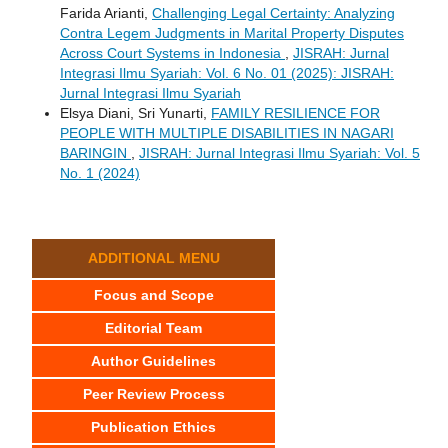
Farida Arianti,
Challenging Legal Certainty: Analyzing
Contra Legem Judgments in Marital Property Disputes
Across Court Systems in Indonesia
,
JISRAH: Jurnal
Integrasi Ilmu Syariah: Vol. 6 No. 01 (2025): JISRAH:
Jurnal Integrasi Ilmu Syariah
Elsya Diani, Sri Yunarti,
FAMILY RESILIENCE FOR
PEOPLE WITH MULTIPLE DISABILITIES IN NAGARI
BARINGIN
,
JISRAH: Jurnal Integrasi Ilmu Syariah: Vol. 5
No. 1 (2024)
ADDITIONAL MENU
Focus and Scope
Editorial Team
Author Guidelines
Peer Review Process
Publication Ethics