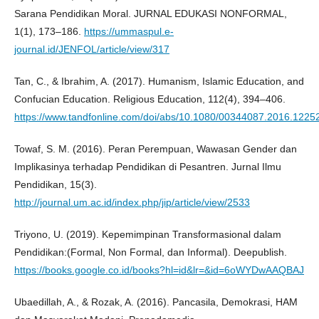
Sarana Pendidikan Moral. JURNAL EDUKASI NONFORMAL,
1(1), 173–186.
https://ummaspul.e-
journal.id/JENFOL/article/view/317
Tan, C., & Ibrahim, A. (2017). Humanism, Islamic Education, and
Confucian Education. Religious Education, 112(4), 394–406.
https://www.tandfonline.com/doi/abs/10.1080/00344087.2016.1225
Towaf, S. M. (2016). Peran Perempuan, Wawasan Gender dan
Implikasinya terhadap Pendidikan di Pesantren. Jurnal Ilmu
Pendidikan, 15(3).
http://journal.um.ac.id/index.php/jip/article/view/2533
Triyono, U. (2019). Kepemimpinan Transformasional dalam
Pendidikan:(Formal, Non Formal, dan Informal). Deepublish.
https://books.google.co.id/books?hl=id&lr=&id=6oWYDwAAQBAJ
Ubaedillah, A., & Rozak, A. (2016). Pancasila, Demokrasi, HAM