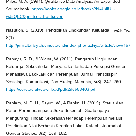
Miles, M. A. (1994). Qualitative Data Analysis: An Expanded
Sourcebook.
https://books.google.co.id/books?id=U4lU_-
wJ5QEC&printsec=frontcover
Nasution, S. (2019). Pendidikan Lingkungan Keluarga. TAZKIYA,
8(1).
http://jurnaltarbiyah.uinsu.ac.id/index.php/tazkiya/article/view/457
Rahayu, R. D., & Wigna, W. (2011). Pengaruh Lingkungan
Keluarga, Sekolah dan Masyarakat terhadap Persepsi Gender
Mahasiswa Laki-Laki dan Perempuan. Jurnal Transdisiplin
Sosiologi, Komunikasi, Dan Ekologi Manusia, 5(3), 247–260.
https://core.ac.uk/download/pdf/296553403.pdf
Rahiem, M. D. H., Sayuti, W., & Rahim, H. (2019). Status dan
Peran Perempuan pada Suku Besemah: Suatu upaya
Mengurangi Tindak Kekerasan terhadap Perempuan melalui
Pendidikan Nilai Berbasis Kearifan Lokal. Kafaah: Journal of
Gender Studies, 8(2), 169–182.