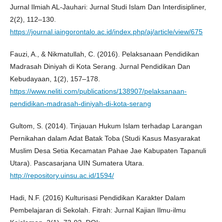
Jurnal Ilmiah AL-Jauhari: Jurnal Studi Islam Dan Interdisipliner,
2(2), 112–130.
https://journal.iaingorontalo.ac.id/index.php/aj/article/view/675
Fauzi, A., & Nikmatullah, C. (2016). Pelaksanaan Pendidikan
Madrasah Diniyah di Kota Serang. Jurnal Pendidikan Dan
Kebudayaan, 1(2), 157–178.
https://www.neliti.com/publications/138907/pelaksanaan-
pendidikan-madrasah-diniyah-di-kota-serang
Gultom, S. (2014). Tinjauan Hukum Islam terhadap Larangan
Pernikahan dalam Adat Batak Toba (Studi Kasus Masyarakat
Muslim Desa Setia Kecamatan Pahae Jae Kabupaten Tapanuli
Utara). Pascasarjana UIN Sumatera Utara.
http://repository.uinsu.ac.id/1594/
Hadi, N.F. (2016) Kulturisasi Pendidikan Karakter Dalam
Pembelajaran di Sekolah. Fitrah: Jurnal Kajian Ilmu-ilmu