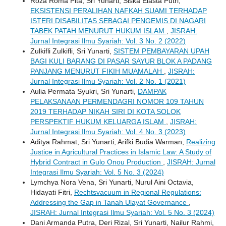
Roza Roma Pita, Sri Yunarti, Siska Elasta Putri,
EKSISTENSI PERALIHAN NAFKAH SUAMI TERHADAP
ISTERI DISABILITAS SEBAGAI PENGEMIS DI NAGARI
TABEK PATAH MENURUT HUKUM ISLAM
,
JISRAH:
Jurnal Integrasi Ilmu Syariah: Vol. 3 No. 2 (2022)
Zulkifli Zulkifli, Sri Yunarti,
SISTEM PEMBAYARAN UPAH
BAGI KULI BARANG DI PASAR SAYUR BLOK A PADANG
PANJANG MENURUT FIKIH MUAMALAH
,
JISRAH:
Jurnal Integrasi Ilmu Syariah: Vol. 2 No. 1 (2021)
Aulia Permata Syukri, Sri Yunarti,
DAMPAK
PELAKSANAAN PERMENDAGRI NOMOR 109 TAHUN
2019 TERHADAP NIKAH SIRI DI KOTA SOLOK
PERSPEKTIF HUKUM KELUARGA ISLAM
,
JISRAH:
Jurnal Integrasi Ilmu Syariah: Vol. 4 No. 3 (2023)
Aditya Rahmat, Sri Yunarti, Arifki Budia Warman,
Realizing
Justice in Agricultural Practices in Islamic Law: A Study of
Hybrid Contract in Gulo Onou Production
,
JISRAH: Jurnal
Integrasi Ilmu Syariah: Vol. 5 No. 3 (2024)
Lymchya Nora Vena, Sri Yunarti, Nurul Aini Octavia,
Hidayati Fitri,
Rechtsvacuum in Regional Regulations:
Addressing the Gap in Tanah Ulayat Governance
,
JISRAH: Jurnal Integrasi Ilmu Syariah: Vol. 5 No. 3 (2024)
Dani Armanda Putra, Deri Rizal, Sri Yunarti, Nailur Rahmi,