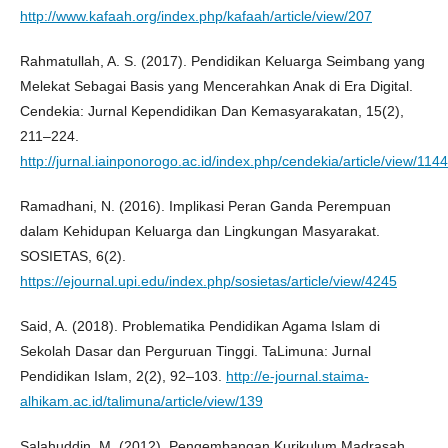
http://www.kafaah.org/index.php/kafaah/article/view/207
Rahmatullah, A. S. (2017). Pendidikan Keluarga Seimbang yang
Melekat Sebagai Basis yang Mencerahkan Anak di Era Digital.
Cendekia: Jurnal Kependidikan Dan Kemasyarakatan, 15(2),
211–224.
http://jurnal.iainponorogo.ac.id/index.php/cendekia/article/view/1144
Ramadhani, N. (2016). Implikasi Peran Ganda Perempuan
dalam Kehidupan Keluarga dan Lingkungan Masyarakat.
SOSIETAS, 6(2).
https://ejournal.upi.edu/index.php/sosietas/article/view/4245
Said, A. (2018). Problematika Pendidikan Agama Islam di
Sekolah Dasar dan Perguruan Tinggi. TaLimuna: Jurnal
Pendidikan Islam, 2(2), 92–103.
http://e-journal.staima-
alhikam.ac.id/talimuna/article/view/139
Salahuddin, M. (2012). Pengembangan Kurikulum Madrasah