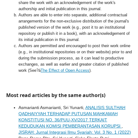
share the work with an acknowledgement of the work's
authorship and initial publication in this journal.
Authors are able to enter into separate, additional contractual
arrangements for the non-exclusive distribution of the journal's
published version of the work (e.g., post it to an institutional
repository or publish it in a book), with an acknowledgement of
its initial publication in this journal.
Authors are permitted and encouraged to post their work online
(e.g., in institutional repositories or on their website) prior to and
during the submission process, as it can lead to productive
exchanges, as well as earlier and greater citation of published
work (See?á
The Effect of Open Access
).
Most read articles by the same author(s)
Asmarianti Asmarianti, Sri Yunarti,
ANALISIS SULTHAH
QADHAIYYAH TERHADAP PUTUSAN MAHKAMAH
KONSTITUSI NO. 36/PUU-XV/2017 TERKAIT
KEDUDUKAN KOMISI PEMBERANTASAN KORUPSI
,
JISRAH: Jurnal Integrasi Ilmu Syariah: Vol. 3 No. 1 (2022)