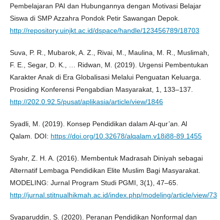
Pembelajaran PAI dan Hubungannya dengan Motivasi Belajar
Siswa di SMP Azzahra Pondok Petir Sawangan Depok.
http://repository.uinjkt.ac.id/dspace/handle/123456789/18703
Suva, P. R., Mubarok, A. Z., Rivai, M., Maulina, M. R., Muslimah,
F. E., Segar, D. K., … Ridwan, M. (2019). Urgensi Pembentukan
Karakter Anak di Era Globalisasi Melalui Penguatan Keluarga.
Prosiding Konferensi Pengabdian Masyarakat, 1, 133–137.
http://202.0.92.5/pusat/aplikasia/article/view/1846
Syadli, M. (2019). Konsep Pendidikan dalam Al-qur’an. Al
Qalam. DOI:
https://doi.org/10.32678/alqalam.v18i88-89.1455
Syahr, Z. H. A. (2016). Membentuk Madrasah Diniyah sebagai
Alternatif Lembaga Pendidikan Elite Muslim Bagi Masyarakat.
MODELING: Jurnal Program Studi PGMI, 3(1), 47–65.
http://jurnal.stitnualhikmah.ac.id/index.php/modeling/article/view/73
Syaparuddin, S. (2020). Peranan Pendidikan Nonformal dan