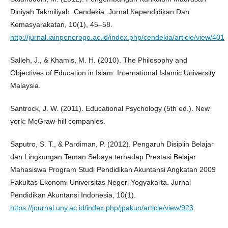
Diniyah Takmiliyah. Cendekia: Jurnal Kependidikan Dan
Kemasyarakatan, 10(1), 45–58.
http://jurnal.iainponorogo.ac.id/index.php/cendekia/article/view/401
Salleh, J., & Khamis, M. H. (2010). The Philosophy and
Objectives of Education in Islam. International Islamic University
Malaysia.
Santrock, J. W. (2011). Educational Psychology (5th ed.). New
york: McGraw-hill companies.
Saputro, S. T., & Pardiman, P. (2012). Pengaruh Disiplin Belajar
dan Lingkungan Teman Sebaya terhadap Prestasi Belajar
Mahasiswa Program Studi Pendidikan Akuntansi Angkatan 2009
Fakultas Ekonomi Universitas Negeri Yogyakarta. Jurnal
Pendidikan Akuntansi Indonesia, 10(1).
https://journal.uny.ac.id/index.php/jpakun/article/view/923