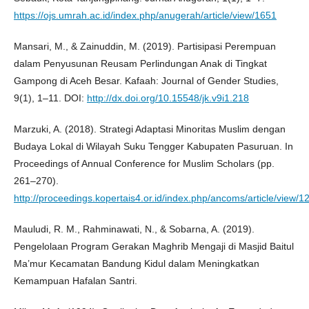
https://ojs.umrah.ac.id/index.php/anugerah/article/view/1651
Mansari, M., & Zainuddin, M. (2019). Partisipasi Perempuan
dalam Penyusunan Reusam Perlindungan Anak di Tingkat
Gampong di Aceh Besar. Kafaah: Journal of Gender Studies,
9(1), 1–11. DOI:
http://dx.doi.org/10.15548/jk.v9i1.218
Marzuki, A. (2018). Strategi Adaptasi Minoritas Muslim dengan
Budaya Lokal di Wilayah Suku Tengger Kabupaten Pasuruan. In
Proceedings of Annual Conference for Muslim Scholars (pp.
261–270).
http://proceedings.kopertais4.or.id/index.php/ancoms/article/view/1
Mauludi, R. M., Rahminawati, N., & Sobarna, A. (2019).
Pengelolaan Program Gerakan Maghrib Mengaji di Masjid Baitul
Ma’mur Kecamatan Bandung Kidul dalam Meningkatkan
Kemampuan Hafalan Santri.