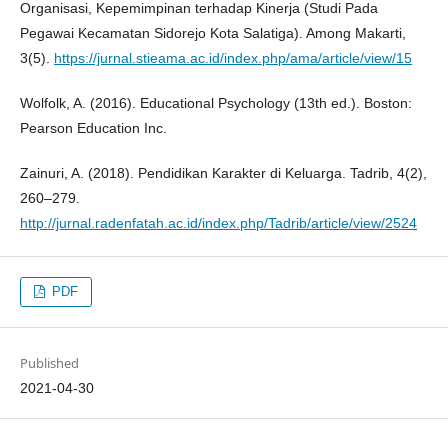
Organisasi, Kepemimpinan terhadap Kinerja (Studi Pada
Pegawai Kecamatan Sidorejo Kota Salatiga). Among Makarti,
3(5).
https://jurnal.stieama.ac.id/index.php/ama/article/view/15
Wolfolk, A. (2016). Educational Psychology (13th ed.). Boston:
Pearson Education Inc.
Zainuri, A. (2018). Pendidikan Karakter di Keluarga. Tadrib, 4(2),
260–279.
http://jurnal.radenfatah.ac.id/index.php/Tadrib/article/view/2524
PDF
Published
2021-04-30