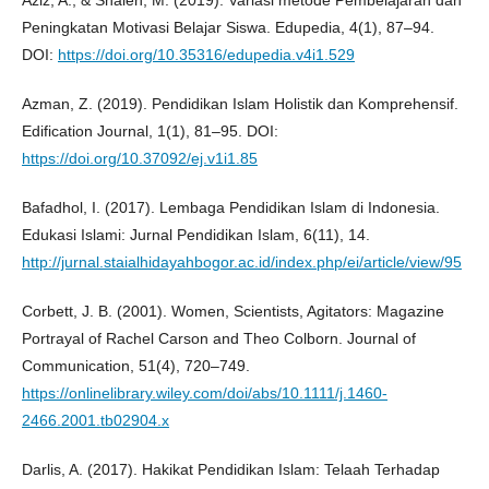
Aziz, A., & Shaleh, M. (2019). Variasi metode Pembelajaran dan
Peningkatan Motivasi Belajar Siswa. Edupedia, 4(1), 87–94.
DOI:
https://doi.org/10.35316/edupedia.v4i1.529
Azman, Z. (2019). Pendidikan Islam Holistik dan Komprehensif.
Edification Journal, 1(1), 81–95. DOI:
https://doi.org/10.37092/ej.v1i1.85
Bafadhol, I. (2017). Lembaga Pendidikan Islam di Indonesia.
Edukasi Islami: Jurnal Pendidikan Islam, 6(11), 14.
http://jurnal.staialhidayahbogor.ac.id/index.php/ei/article/view/95
Corbett, J. B. (2001). Women, Scientists, Agitators: Magazine
Portrayal of Rachel Carson and Theo Colborn. Journal of
Communication, 51(4), 720–749.
https://onlinelibrary.wiley.com/doi/abs/10.1111/j.1460-
2466.2001.tb02904.x
Darlis, A. (2017). Hakikat Pendidikan Islam: Telaah Terhadap