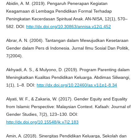
Abidin, A. M. (2019). Pengaruh Penerapan Kegiatan
Keagamaan di Lembaga Pendidikan Formal Terhadap
Peningkatan Kecerdasan Spiritual Anak. AN-NISA, 12(1), 570–
582. DOI:
http://dx.doi.org/10.30863/annisa.v12i1.452
Abrar, A. N. (2004). Tantangan dalam Mewujudkan Kesetaraan
Gender dalam Pers di Indonesia. Jurnal Ilmu Sosial Dan Politik,
7(2004).
Akhyadi, A. S., & Mulyono, D. (2019). Program Parenting dalam
Meningkatkan Kualitas Pendidikan Keluarga. Abdimas Siliwangi,
1(1), 1–8. DOI:
http://dx.doi.org/10.22460/as.v1i1p1-8.34
Alyati, W. F., & Zakaria, W. (2017). Gender Equity and Equality
from Islamic Perspective: Malaysian Context. Kafaah: Journal of
Gender Studies, 7(2), 123–130. DOI:
http://dx.doi.org/10.15548/jk.v7i2.183
Amin, A. (2018). Sinergitas Pendidikan Keluarga, Sekolah dan