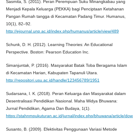
Sasmita, S. (2011). Peran Perempuan Suku Minangkabau yang
Menjadi Kepala Keluarga (PEKKA) bagi Penciptaan Ketahanan
Pangan Rumah tangga di Kecamatan Padang Timur. Humanus,
10(1), 82–92.
http://ejournal.unp.ac.id/index.php/humanus/article/view/489
Schunk, D. H. (2012). Learning Theories: An Educational
Perspective. Boston: Pearson Education Inc.
Simanjuntak, P. (2016). Masyarakat Batak Toba Beragama Islam
di Kecamatan Harian, Kabupaten Tapanuli Utara.
http://repositori.usu.ac.id/handle/123456789/1951
Sudarsana, I. K. (2018). Peran Keluarga dan Masyarakat dalam
Desentralisasi Pendidikan Nasional. Maha Widya Bhuwana:
Jurnal Pendidikan, Agama Dan Budaya, 1(1).
https://stahnmpukuturan.ac.id/jurnal/index.php/bhuwana/article/do
Susanto, B. (2009). Efektivitas Penggunaan Variasi Metode