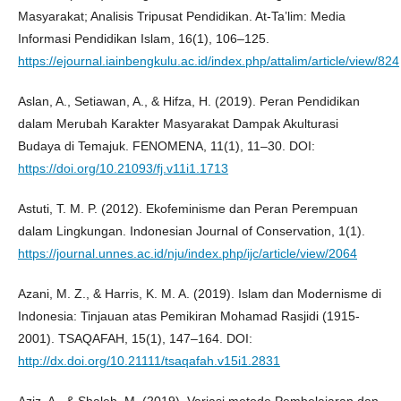
Masyarakat; Analisis Tripusat Pendidikan. At-Ta’lim: Media
Informasi Pendidikan Islam, 16(1), 106–125.
https://ejournal.iainbengkulu.ac.id/index.php/attalim/article/view/824
Aslan, A., Setiawan, A., & Hifza, H. (2019). Peran Pendidikan
dalam Merubah Karakter Masyarakat Dampak Akulturasi
Budaya di Temajuk. FENOMENA, 11(1), 11–30. DOI:
https://doi.org/10.21093/fj.v11i1.1713
Astuti, T. M. P. (2012). Ekofeminisme dan Peran Perempuan
dalam Lingkungan. Indonesian Journal of Conservation, 1(1).
https://journal.unnes.ac.id/nju/index.php/ijc/article/view/2064
Azani, M. Z., & Harris, K. M. A. (2019). Islam dan Modernisme di
Indonesia: Tinjauan atas Pemikiran Mohamad Rasjidi (1915-
2001). TSAQAFAH, 15(1), 147–164. DOI:
http://dx.doi.org/10.21111/tsaqafah.v15i1.2831