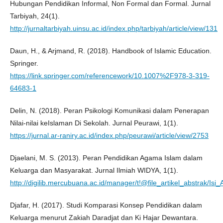
Hubungan Pendidikan Informal, Non Formal dan Formal. Jurnal
Tarbiyah, 24(1).
http://jurnaltarbiyah.uinsu.ac.id/index.php/tarbiyah/article/view/131
Daun, H., & Arjmand, R. (2018). Handbook of Islamic Education.
Springer.
https://link.springer.com/referencework/10.1007%2F978-3-319-
64683-1
Delin, N. (2018). Peran Psikologi Komunikasi dalam Penerapan
Nilai-nilai keIslaman Di Sekolah. Jurnal Peurawi, 1(1).
https://jurnal.ar-raniry.ac.id/index.php/peurawi/article/view/2753
Djaelani, M. S. (2013). Peran Pendidikan Agama Islam dalam
Keluarga dan Masyarakat. Jurnal Ilmiah WIDYA, 1(1).
http://digilib.mercubuana.ac.id/manager/t!@file_artikel_abstrak/Is
Djafar, H. (2017). Studi Komparasi Konsep Pendidikan dalam
Keluarga menurut Zakiah Daradjat dan Ki Hajar Dewantara.