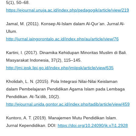
5(1), 50–68.
https://ejournal.unuja.ac.id/index.php/pedagogik/article/view/219
Jamal, M. (2011). Konsep Al-Islam dalam Al-Qur’an. Jurnal Al-
Ulum.
http://jurnal.iaingorontalo.ac.id/index.php/au/article/view/76
Kartini, I. (2017). Dinamika Kehidupan Minoritas Muslim di Bali.
Masyarakat Indonesia, 37(2), 115–145.
http://jmi.ipsk.lipi.go.id/index.php/jmiipsk/article/view/635
Kholidah, L. N. (2015). Pola Integrasi Nilai-Nilai Keislaman
dalam Pembelajaran Pendidikan Agama Islam pada Lembaga
Pendidikan. At-Ta’dib, 10(2).
http://ejournal.unida.gontor.ac.id/index.php/tadib/article/view/459
Kuntoro, A. T. (2019). Manajemen Mutu Pendidikan Islam.
Jurnal Kependidikan. DOI:
https://doi.org/10.24090/jk.v7i1.2928