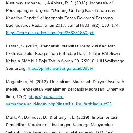
Kusumawardhana, I., & Abbas, R. J. (2018). Indonesia di
Persimpangan: Urgensi “Undang-Undang Kesetaraan dan
Keadilan Gender” di Indonesia Pasca Deklarasi Bersama
Buenos Aires Pada Tahun 2017. Jurnal HAM, 9(2), 153–174.
https://core.ac.uk/download/pdf/268381850.pdf
Latifah, S. (2018). Pengaruh Intensitas Mengikuti Kegiatan
Ekstrakurikuler Keagamaan terhadap Hasil Belajar PAI Siswa
Kelas X SMA N 1 Boja Tahun Ajaran 2017/2018. UIN Walisongo
Semarang.
http://eprints.walisongo.ac.id/8836/
Magdalena, M. (2012). Revitalisasi Madrasah Diniyah Awaliyah
melalui Pendekatan Manajemen Berbasis Madrasah. Dinamika
Ilmu, 12(2).
https://journal.iain-
samarinda.ac.id/index.php/dinamika_ilmu/article/view/63
Malik, A., Dahnuss, D., & Shanty, I. L. (2019). Implementasi
Pendidikan Karakter di Lingkungan Keluarga Masyarakat
Sebauk, Kota Tanjungpinang. Jurnal Anugerah, 1(1), 1–7.