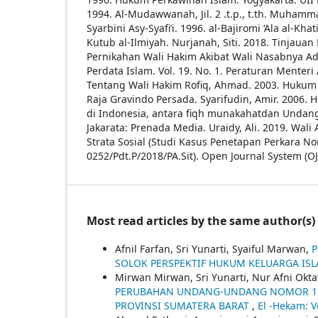
1994. Al-Mudawwanah, Jil. 2 .t.p., t.th.
Muhammad
Syarbini Asy-Syafi’i. 1996. al-Bajiromi ‘Ala al-Khatib
Kutub al-Ilmiyah.
Nurjanah, Siti. 2018. Tinjaua
Pernikahan Wali Hakim Akibat Wali Nasabnya Ad
Perdata Islam. Vol. 19. No. 1.
Peraturan Menteri
Tentang Wali Hakim
Rofiq, Ahmad. 2003. Hukum I
Raja Gravindo Persada.
Syarifudin, Amir. 2006.
di Indonesia, antara fiqh munakahatdan Unda
Jakarata: Prenada Media.
Uraidy, Ali. 2019. Wali
Strata Sosial (Studi Kasus Penetapan Perkara N
0252/Pdt.P/2018/PA.Sit). Open Journal System (OJS
Most read articles by the same author(s)
Afnil Farfan, Sri Yunarti, Syaiful Marwan,
P
SOLOK PERSPEKTIF HUKUM KELUARGA IS
Mirwan Mirwan, Sri Yunarti, Nur Afni Okta
PERUBAHAN UNDANG-UNDANG NOMOR 1 T
PROVINSI SUMATERA BARAT
,
El -Hekam: Vo