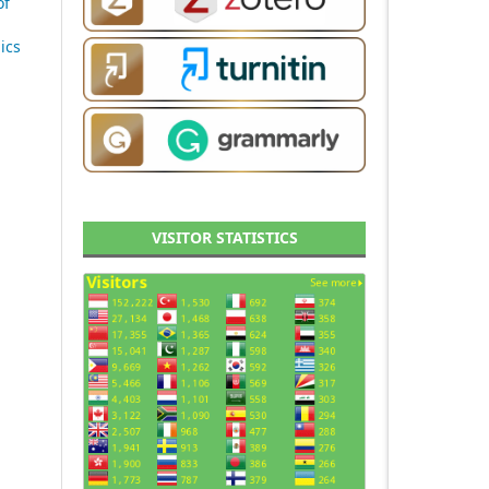
of
ics
VISITOR STATISTICS