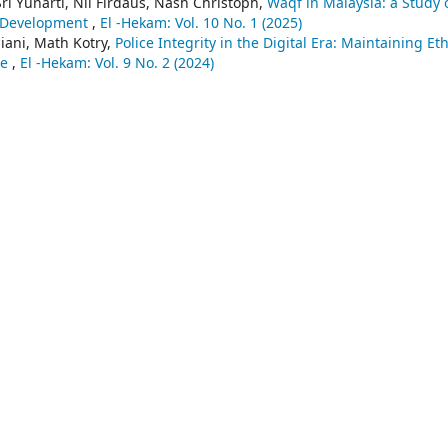
ri Yunarti, Nil Firdaus, Nash Christoph,
Waqf in Malaysia: a Study 
al Development
,
El -Hekam: Vol. 10 No. 1 (2025)
liani, Math Kotry,
Police Integrity in the Digital Era: Maintaining Eth
ve
,
El -Hekam: Vol. 9 No. 2 (2024)