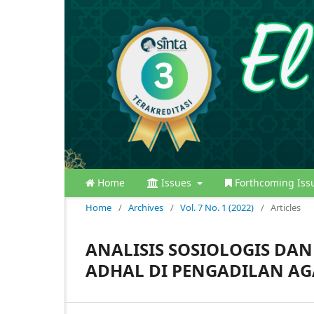
Home
Issues
Forthcoming Iss
Home
/
Archives
/
Vol. 7 No. 1 (2022)
/
Articles
ANALISIS SOSIOLOGIS DA
ADHAL DI PENGADILAN AG