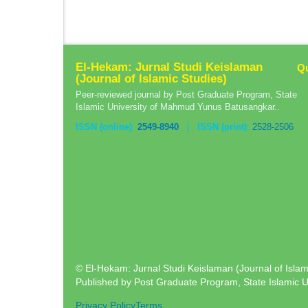
El-Hekam: Jurnal Studi Keislaman
Qu
(Journal of Islamic Studies)
Peer-reviewed journal by Post Graduate Program, State
Islamic University of Mahmud Yunus Batusangkar..
ISSN (online)
:
2549-8940
|
ISSN (print)
:
2528-2506
© El-Hekam: Jurnal Studi Keislaman (Journal of Islami
Published by Post Graduate Program, State Islamic 
Privacy Policy
Terms