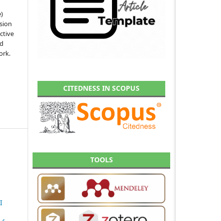
e)
sion
ctive
nd
ork.
CITEDNESS IN SCOPUS
TOOLS
I