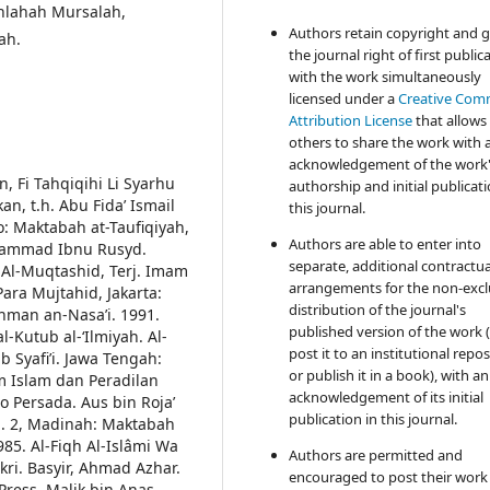
shlahah Mursalah,
Authors retain copyright and 
ah.
the journal right of first public
with the work simultaneously
licensed under a
Creative Co
Attribution License
that allows
others to share the work with 
acknowledgement of the work
, Fi Tahqiqihi Li Syarhu
authorship and initial publicati
kan, t.h.
Abu Fida’ Ismail
this journal.
airo: Maktabah at-Taufiqiyah,
Authors are able to enter into
ammad Ibnu Rusyd.
separate, additional contractua
 Al-Muqtashid, Terj. Imam
arrangements for the non-excl
ara Mujtahid, Jakarta:
distribution of the journal's
man an-Nasa’i. 1991.
published version of the work (
al-Kutub al-‘Ilmiyah.
Al-
post it to an institutional repo
 Syafi’i. Jawa Tengah:
or publish it in a book), with an
 Islam dan Peradilan
acknowledgement of its initial
do Persada.
Aus bin Roja’
publication in this journal.
jil. 2, Madinah: Maktabah
85. Al-Fiqh Al-Islâmi Wa
Authors are permitted and
kri.
Basyir, Ahmad Azhar.
encouraged to post their work
Press.
Malik bin Anas.