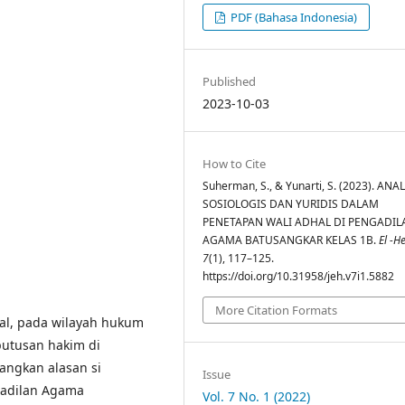
PDF (Bahasa Indonesia)
Published
2023-10-03
How to Cite
Suherman, S., & Yunarti, S. (2023). ANAL
SOSIOLOGIS DAN YURIDIS DALAM
PENETAPAN WALI ADHAL DI PENGADIL
AGAMA BATUSANGKAR KELAS 1B.
El -
7
(1), 117–125.
https://doi.org/10.31958/jeh.v7i1.5882
More Citation Formats
l, pada wilayah hukum
eputusan hakim di
ngkan alasan si
Issue
gadilan Agama
Vol. 7 No. 1 (2022)