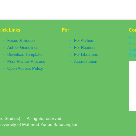
ick Links
For
Con
Edit
Focus & Scope
For Authors
Pos
Author Guidelines
For Readers
Sta
Download Template
For Librarians
Ema
Peer Review Process
Accreditation
Open Access Policy
c Studies) — All rights reserved.
University of Mahmud Yunus Batusangkar