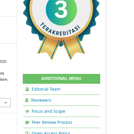
ISIS
AN
ADDITIONAL MENU
Hekam
,
Editorial Team
Reviewers
Focus and Scope
Peer Review Process
Open Access Policy