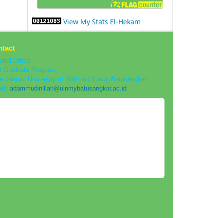
View My Stats El-Hekam
tact
orial Office
t Graduate Program,
te Islamic University of Mahmud Yunus Batusangkar
il:
adammudinillah@uinmybatusangkar.ac.id