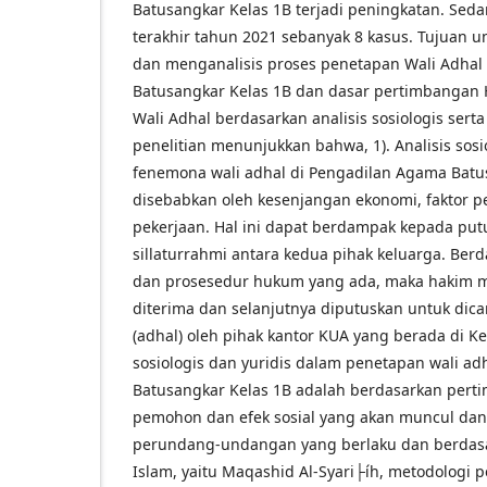
Batusangkar Kelas 1B terjadi peningkatan. Sed
terakhir tahun 2021 sebanyak 8 kasus. Tujuan 
dan menganalisis proses penetapan Wali Adhal
Batusangkar Kelas 1B dan dasar pertimbangan
Wali Adhal berdasarkan analisis sosiologis sert
penelitian menunjukkan bahwa, 1). Analisis sosi
fenemona wali adhal di Pengadilan Agama Batus
disebabkan oleh kesenjangan ekonomi, faktor p
pekerjaan. Hal ini dapat berdampak kepada pu
sillaturrahmi antara kedua pihak keluarga. Berd
dan prosesedur hukum yang ada, maka hakim 
diterima dan selanjutnya diputuskan untuk dica
(adhal) oleh pihak kantor KUA yang berada di Ke
sosiologis dan yuridis dalam penetapan wali a
Batusangkar Kelas 1B adalah berdasarkan pert
pemohon dan efek sosial yang akan muncul dan
perundang-undangan yang berlaku dan berdasa
Islam, yaitu Maqashid Al-Syari├íh, metodologi