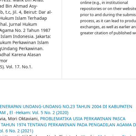
online (e.g., in institutional
 Bin Ahmad Asy-
repositories or on their websit
, t.c, Jil. 4, Beirut: Dar al-
prior to and during the submis
n Hukum Islam Terhadap
process, as it can lead to produ
hal. Jurnal Hukum
exchanges, as well as earlier a
 Agama No. 2 Tahun 1987
greater citation of published w
slam Indonesia. Jakarta:
 Hukum Perkawinan Islam
ngUndang Perkawinan.
 Adhal Karena Alasan
omor
). Vol. 17. No.1.
ENERAPAN UNDANG-UNDANG NO.23 TAHUN 2004 DI KABUPATEN
LAM
,
El -Hekam: Vol. 5 No. 2 (2020)
via, Mori Oktaviani,
PROBLEMATIKA USIA PERKAWINAN PASCA
AHUN 1974 TENTANG PERKAWINAN PADA PENGADILAN AGAMA D
l. 6 No. 2 (2021)