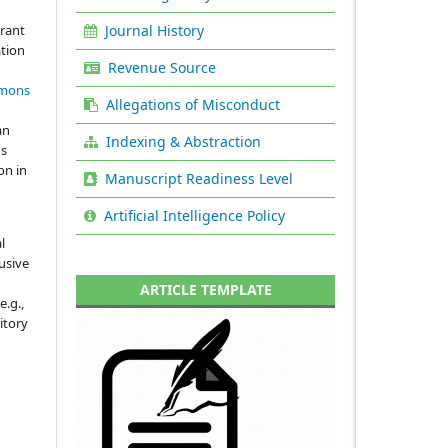
Journal History
grant
ation
Revenue Source
mmons
Allegations of Misconduct
an
Indexing & Abstraction
's
on in
Manuscript Readiness Level
Artificial Intelligence Policy
l
usive
ARTICLE TEMPLATE
e.g.,
sitory