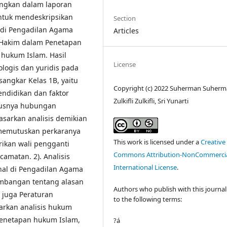
angkan dalam laporan
untuk mendeskripsikan
Section
 di Pengadilan Agama
Articles
 Hakim dalam Penetapan
a hukum Islam. Hasil
License
ologis dan yuridis pada
angkar Kelas 1B, yaitu
Copyright (c) 2022 Suherman Suherm
endidikan dan faktor
Zulkifli Zulkifli, Sri Yunarti
tusnya hubungan
asarkan analisis demikian
memutuskan perkaranya
This work is licensed under a
Creative
rikan wali pengganti
Commons Attribution-NonCommercia
camatan. 2). Analisis
International License
.
dhal di Pengadilan Agama
imbangan tentang alasan
Authors who publish with this journal
 juga Peraturan
to the following terms:
rkan analisis hukum
 penetapan hukum Islam,
?á