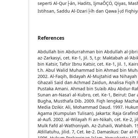
seperti Al-Qur├án, Hadits, IjmaÔÇÖ, Qiyas, Ma
Istihsan, Saddu Al-Dzari├íh dan Qawa├¡d Fiqhiy
References
Abdullah bin Abdurrahman bin Abdullah al-Jibrin
az-Zarkasyi, cet. Ke-1, Jil. 5, t.p: Maktabah al-‘Abi
bin Katsir, Tafsir Ibnu Katsir, cet. Ke-1, Jil. 1, K
t.h.
Abul Walid Muhammad bin Ahmad bin Muh
2002. Al-Faqih, Bidayah Al-Mujtahid wa Nihayah
Ghazali Said dan Achmad Zaidun, Analisa Fiqih P
Pustaka Amani.
Ahmad bin Su’aib Abu Abdur-Rah
Sunan an-Nasa’i al-Kubro, cet. Ke-1, Beirut: Dar 
Bugha, Musthafa Dib. 2009. Fiqh lengkap Mazhab
Media Dzikir.
Ali, Mohammad Daud. 1997. Hukum
Agama (Kumpulan Tulisan). Jakarta: Raja Grafin
al-Aufi. 2002. al-Wilayah Fi an-Nikah, cet. Ke-2, 
Mulk Fafd al-Wathoniyah.
Az-Zuhaili, Wahbah. 19
A’dillatuhu, Jilid. 7, Cet. ke-2. Damaskus: Dar al-Fi
1996. Hukum Perkawinan Islam. Yogyakarta: UII 