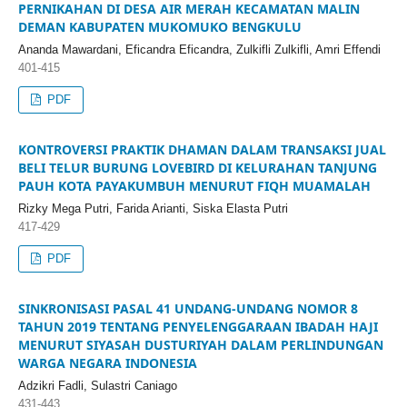
PERNIKAHAN DI DESA AIR MERAH KECAMATAN MALIN
DEMAN KABUPATEN MUKOMUKO BENGKULU
Ananda Mawardani, Eficandra Eficandra, Zulkifli Zulkifli, Amri Effendi
401-415
PDF
KONTROVERSI PRAKTIK DHAMAN DALAM TRANSAKSI JUAL
BELI TELUR BURUNG LOVEBIRD DI KELURAHAN TANJUNG
PAUH KOTA PAYAKUMBUH MENURUT FIQH MUAMALAH
Rizky Mega Putri, Farida Arianti, Siska Elasta Putri
417-429
PDF
SINKRONISASI PASAL 41 UNDANG-UNDANG NOMOR 8
TAHUN 2019 TENTANG PENYELENGGARAAN IBADAH HAJI
MENURUT SIYASAH DUSTURIYAH DALAM PERLINDUNGAN
WARGA NEGARA INDONESIA
Adzikri Fadli, Sulastri Caniago
431-443