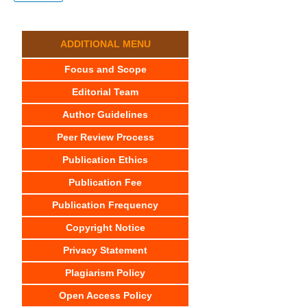
ADDITIONAL MENU
Focus and Scope
Editorial Team
Author Guidelines
Peer Review Process
Publication Ethics
Publication Fee
Publication Frequency
Copyright Notice
Privacy Statement
Plagiarism Policy
Open Access Policy